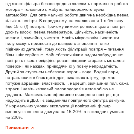
від якості фільтра безпосередньо залежить нормальна робота
мотора – головного і, мабуть, найдорожчого вузла
автомобіля. Для оптимальної роботи двигуна необхідна певна
кількість повітря. В середньому, на спалювання 1 л бензину
йде 15 кг (!) повітря. Причому вимоги до якості цього повітря
досить високі: певна температура, щільність, насиченість
киснем і, звичайно, чистота. Навіть мікроскопічні частинки
пилу можуть призвести до швидкого зношення тонко
підігнаних деталей, тому якість фільтрації повітря – питання
більш ніж серйозне. Найнебезпечнішим видом забруднення
повітря є пісок: невідфільтровані піщинки стирають металеві
поверхні, як наждак, приводячи їх у повну непридатність.
Другий за ступенем небезпеки ворог – вода. Водяні пари,
потрапляючи в блок циліндрів, викликають іржу, що має
потужні абразивні властивості. І, нарешті, звичайний пил, сажа
з траси і навіть квітковий пилок здоров'я автомобілю не
додають. Максимально ефективне очищення повітря, що
надходить в ДВЗ, і є завданням повітряного фільтра двигуна.
У нормальних умовах експлуатації повітряний фільтр
зменшує зношення двигуна на 15-20%, а в складних умовах –
на 200%.
Приховати