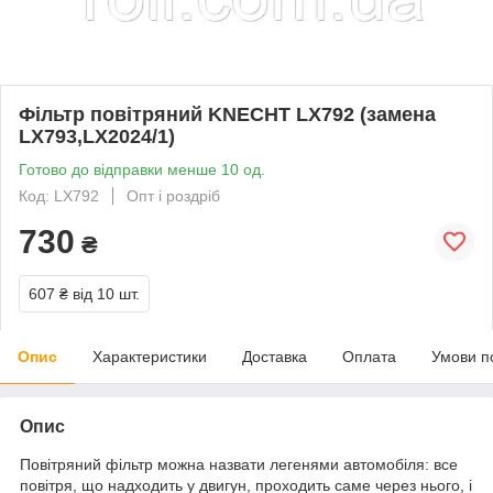
Фільтр повітряний KNECHT LX792 (замена
LX793,LX2024/1)
Готово до відправки менше 10 од.
Код: LX792
Опт і роздріб
730
₴
607 ₴
від 10 шт.
Опис
Характеристики
Доставка
Оплата
Умови п
Опис
Повітряний фільтр можна назвати легенями автомобіля: все
повітря, що надходить у двигун, проходить саме через нього, і