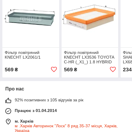
Фільтр повітряний
Фільтр повітряний
Філь
KNECHT LX2061/1
KNECHT LX3536 TOYOTA
SHA
C-HR (_X1_) 1.8 HYBRID
LX68
(ZYX10_, ZYX11_, Prius
569
569
234
₴
₴
Про нас
92% позитивних з 105 відгуків за рік
Працює з 01.04.2014
м. Харків
м .Харків Авторинок "Лоск" 8 ряд 35-37 місця, Харків,
Україна