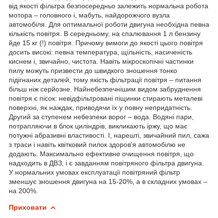
від якості фільтра безпосередньо залежить нормальна робота
мотора – головного і, мабуть, найдорожчого вузла
автомобіля. Для оптимальної роботи двигуна необхідна певна
кількість повітря. В середньому, на спалювання 1 л бензину
йде 15 кг (!) повітря. Причому вимоги до якості цього повітря
досить високі: певна температура, щільність, насиченість
киснем і, звичайно, чистота. Навіть мікроскопічні частинки
пилу можуть призвести до швидкого зношення тонко
підігнаних деталей, тому якість фільтрації повітря – питання
більш ніж серйозне. Найнебезпечнішим видом забруднення
повітря є пісок: невідфільтровані піщинки стирають металеві
поверхні, як наждак, приводячи їх у повну непридатність.
Другий за ступенем небезпеки ворог – вода. Водяні пари,
потрапляючи в блок циліндрів, викликають іржу, що має
потужні абразивні властивості. І, нарешті, звичайний пил, сажа
з траси і навіть квітковий пилок здоров'я автомобілю не
додають. Максимально ефективне очищення повітря, що
надходить в ДВЗ, і є завданням повітряного фільтра двигуна.
У нормальних умовах експлуатації повітряний фільтр
зменшує зношення двигуна на 15-20%, а в складних умовах –
на 200%.
Приховати