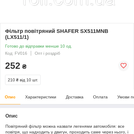
Фільтр повітряний SHAFER SX511MNB
(LX511/1)
Готово до відправки менше 10 од.
Код: FV016
Опт і роздріб
252
₴
210 ₴
від 10 шт.
Опис
Характеристики
Доставка
Оплата
Умови п
Опис
Повітряний фільтр можна назвати легенями автомобіля: все
повітря, що надходить у двигун, проходить саме через нього, і