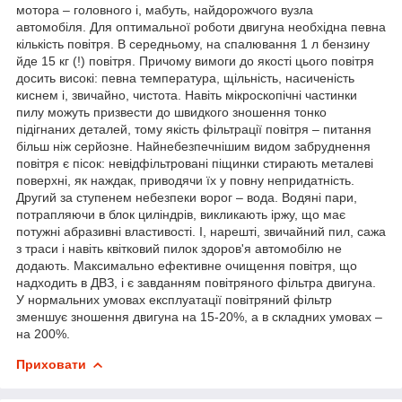
мотора – головного і, мабуть, найдорожчого вузла
автомобіля. Для оптимальної роботи двигуна необхідна певна
кількість повітря. В середньому, на спалювання 1 л бензину
йде 15 кг (!) повітря. Причому вимоги до якості цього повітря
досить високі: певна температура, щільність, насиченість
киснем і, звичайно, чистота. Навіть мікроскопічні частинки
пилу можуть призвести до швидкого зношення тонко
підігнаних деталей, тому якість фільтрації повітря – питання
більш ніж серйозне. Найнебезпечнішим видом забруднення
повітря є пісок: невідфільтровані піщинки стирають металеві
поверхні, як наждак, приводячи їх у повну непридатність.
Другий за ступенем небезпеки ворог – вода. Водяні пари,
потрапляючи в блок циліндрів, викликають іржу, що має
потужні абразивні властивості. І, нарешті, звичайний пил, сажа
з траси і навіть квітковий пилок здоров'я автомобілю не
додають. Максимально ефективне очищення повітря, що
надходить в ДВЗ, і є завданням повітряного фільтра двигуна.
У нормальних умовах експлуатації повітряний фільтр
зменшує зношення двигуна на 15-20%, а в складних умовах –
на 200%.
Приховати