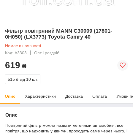
Фільтр повітряний MANN C30009 (17801-
0H050) (LX3773) Toyota Camry 40
Немає в наявності
Код: A3303
Опт і роздріб
619
₴
515 ₴
від 10 шт.
Опис
Характеристики
Доставка
Оплата
Умови п
Опис
Повітряний фільтр можна назвати легенями автомобіля: все
повітря, що надходить у двигун, проходить саме через нього, і