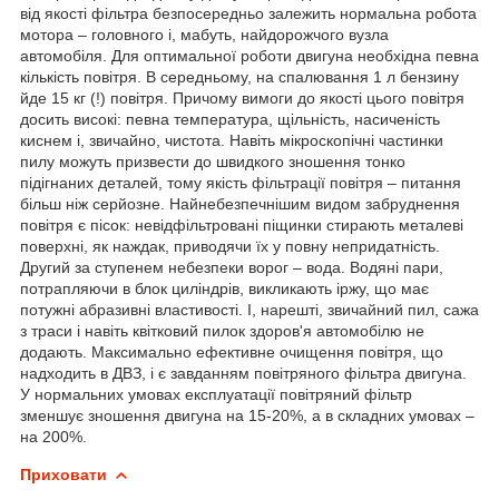
від якості фільтра безпосередньо залежить нормальна робота
мотора – головного і, мабуть, найдорожчого вузла
автомобіля. Для оптимальної роботи двигуна необхідна певна
кількість повітря. В середньому, на спалювання 1 л бензину
йде 15 кг (!) повітря. Причому вимоги до якості цього повітря
досить високі: певна температура, щільність, насиченість
киснем і, звичайно, чистота. Навіть мікроскопічні частинки
пилу можуть призвести до швидкого зношення тонко
підігнаних деталей, тому якість фільтрації повітря – питання
більш ніж серйозне. Найнебезпечнішим видом забруднення
повітря є пісок: невідфільтровані піщинки стирають металеві
поверхні, як наждак, приводячи їх у повну непридатність.
Другий за ступенем небезпеки ворог – вода. Водяні пари,
потрапляючи в блок циліндрів, викликають іржу, що має
потужні абразивні властивості. І, нарешті, звичайний пил, сажа
з траси і навіть квітковий пилок здоров'я автомобілю не
додають. Максимально ефективне очищення повітря, що
надходить в ДВЗ, і є завданням повітряного фільтра двигуна.
У нормальних умовах експлуатації повітряний фільтр
зменшує зношення двигуна на 15-20%, а в складних умовах –
на 200%.
Приховати