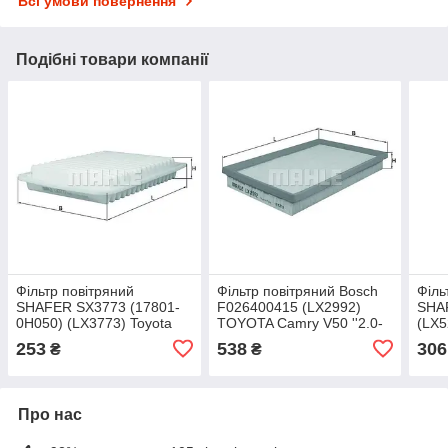
Всі умови повернення
Подібні товари компанії
Фільтр повітряний
Фільтр повітряний Bosch
Філь
SHAFER SX3773 (17801-
F026400415 (LX2992)
SHA
0H050) (LX3773) Toyota
TOYOTA Camry V50 ''2.0-
(LX5
Camry 40
2.5 2017гв
TOY
253
538
306
₴
₴
RAV4
Про нас