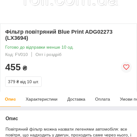
Фільтр повітряний Blue Print ADG02273
(LX3694)
Готово до відправки менше 10 од.
Код: FV010
Опт і роздріб
455
₴
379 ₴
від 10 шт.
Опис
Характеристики
Доставка
Оплата
Умови п
Опис
Повітряний фільтр можна назвати легенями автомобіля: все
повітря, що надходить у двигун, проходить саме через нього, і