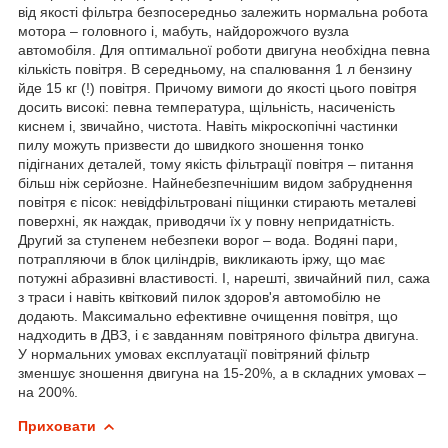
від якості фільтра безпосередньо залежить нормальна робота
мотора – головного і, мабуть, найдорожчого вузла
автомобіля. Для оптимальної роботи двигуна необхідна певна
кількість повітря. В середньому, на спалювання 1 л бензину
йде 15 кг (!) повітря. Причому вимоги до якості цього повітря
досить високі: певна температура, щільність, насиченість
киснем і, звичайно, чистота. Навіть мікроскопічні частинки
пилу можуть призвести до швидкого зношення тонко
підігнаних деталей, тому якість фільтрації повітря – питання
більш ніж серйозне. Найнебезпечнішим видом забруднення
повітря є пісок: невідфільтровані піщинки стирають металеві
поверхні, як наждак, приводячи їх у повну непридатність.
Другий за ступенем небезпеки ворог – вода. Водяні пари,
потрапляючи в блок циліндрів, викликають іржу, що має
потужні абразивні властивості. І, нарешті, звичайний пил, сажа
з траси і навіть квітковий пилок здоров'я автомобілю не
додають. Максимально ефективне очищення повітря, що
надходить в ДВЗ, і є завданням повітряного фільтра двигуна.
У нормальних умовах експлуатації повітряний фільтр
зменшує зношення двигуна на 15-20%, а в складних умовах –
на 200%.
Приховати