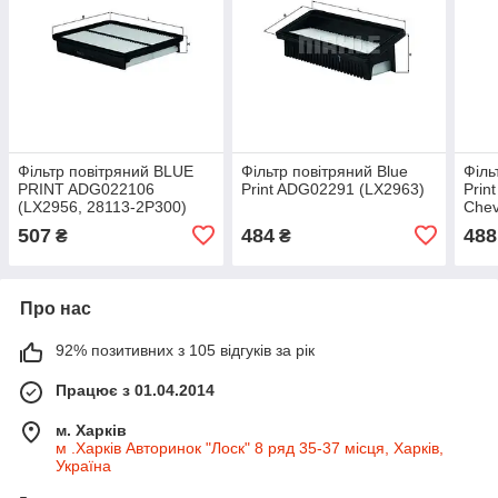
Фільтр повітряний BLUE
Фільтр повітряний Blue
Філь
PRINT ADG022106
Print ADG02291 (LX2963)
Prin
(LX2956, 28113-2P300)
Chev
507
484
488
₴
₴
Про нас
92% позитивних з 105 відгуків за рік
Працює з 01.04.2014
м. Харків
м .Харків Авторинок "Лоск" 8 ряд 35-37 місця, Харків,
Україна