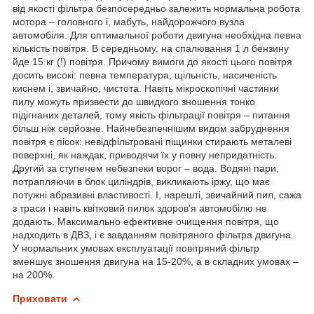
від якості фільтра безпосередньо залежить нормальна робота
мотора – головного і, мабуть, найдорожчого вузла
автомобіля. Для оптимальної роботи двигуна необхідна певна
кількість повітря. В середньому, на спалювання 1 л бензину
йде 15 кг (!) повітря. Причому вимоги до якості цього повітря
досить високі: певна температура, щільність, насиченість
киснем і, звичайно, чистота. Навіть мікроскопічні частинки
пилу можуть призвести до швидкого зношення тонко
підігнаних деталей, тому якість фільтрації повітря – питання
більш ніж серйозне. Найнебезпечнішим видом забруднення
повітря є пісок: невідфільтровані піщинки стирають металеві
поверхні, як наждак, приводячи їх у повну непридатність.
Другий за ступенем небезпеки ворог – вода. Водяні пари,
потрапляючи в блок циліндрів, викликають іржу, що має
потужні абразивні властивості. І, нарешті, звичайний пил, сажа
з траси і навіть квітковий пилок здоров'я автомобілю не
додають. Максимально ефективне очищення повітря, що
надходить в ДВЗ, і є завданням повітряного фільтра двигуна.
У нормальних умовах експлуатації повітряний фільтр
зменшує зношення двигуна на 15-20%, а в складних умовах –
на 200%.
Приховати