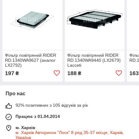
Фільтр повітряний RIDER
Фільтр повітряний RIDER
Філь
RD.1340WA9627 (аналог
RD.1340WA9440 (LX2679)
RD.
LX2792)
Lacceti
197
188
163
₴
₴
Про нас
92% позитивних з 105 відгуків за рік
Працює з 01.04.2014
м. Харків
м .Харків Авторинок "Лоск" 8 ряд 35-37 місця, Харків,
Україна