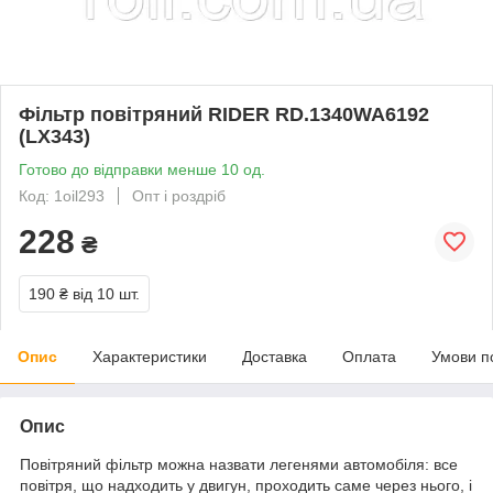
Фільтр повітряний RIDER RD.1340WA6192
(LX343)
Готово до відправки менше 10 од.
Код: 1oil293
Опт і роздріб
228
₴
190 ₴
від 10 шт.
Опис
Характеристики
Доставка
Оплата
Умови п
Опис
Повітряний фільтр можна назвати легенями автомобіля: все
повітря, що надходить у двигун, проходить саме через нього, і