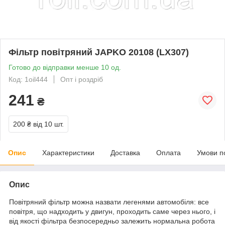
Фільтр повітряний JAPKO 20108 (LX307)
Готово до відправки менше 10 од.
Код: 1oil444
Опт і роздріб
241
₴
200 ₴
від 10 шт.
Опис
Характеристики
Доставка
Оплата
Умови п
Опис
Повітряний фільтр можна назвати легенями автомобіля: все
повітря, що надходить у двигун, проходить саме через нього, і
від якості фільтра безпосередньо залежить нормальна робота