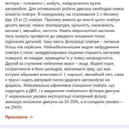
мотора – головного і, мабуть, найдорожчого вузла
автомобіля. Для оптимальної роботи двигуна необхідна певна
кількість повітря. В середньому, на спалювання 1 л бензину
йде 15 кг (!) повітря. Причому вимоги до якості цього повітря
досить високі: певна температура, щільність, насиченість
киснем і, звичайно, чистота. Навіть мікроскопічні частинки
пилу можуть призвести до швидкого зношення тонко
підігнаних деталей, тому якість фільтрації повітря – питання
більш ніж серйозне. Найнебезпечнішим видом забруднення
повітря є пісок: невідфільтровані піщинки стирають металеві
поверхні, як наждак, приводячи їх у повну непридатність.
Другий за ступенем небезпеки ворог – вода. Водяні пари,
потрапляючи в блок циліндрів, викликають іржу, що має
потужні абразивні властивості. І, нарешті, звичайний пил, сажа
з траси і навіть квітковий пилок здоров'я автомобілю не
додають. Максимально ефективне очищення повітря, що
надходить в ДВЗ, і є завданням повітряного фільтра двигуна.
У нормальних умовах експлуатації повітряний фільтр
зменшує зношення двигуна на 15-20%, а в складних умовах –
на 200%.
Приховати