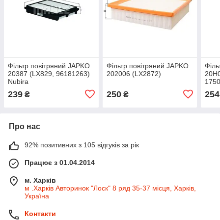
Фільтр повітряний JAPKO
Фільтр повітряний JAPKO
Філь
20387 (LX829, 96181263)
202006 (LX2872)
20H0
Nubira
1750
239
250
254
₴
₴
Про нас
92% позитивних з 105 відгуків за рік
Працює з 01.04.2014
м. Харків
м .Харків Авторинок "Лоск" 8 ряд 35-37 місця, Харків,
Україна
Контакти