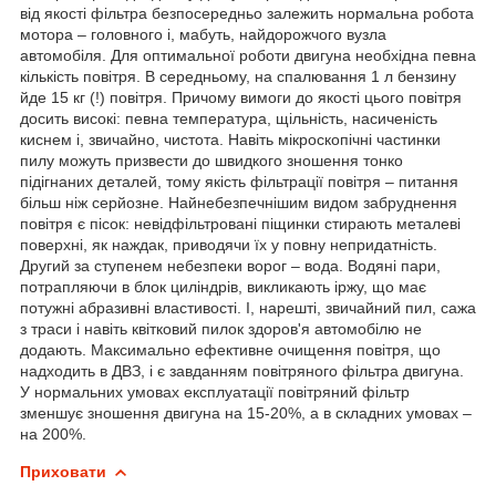
від якості фільтра безпосередньо залежить нормальна робота
мотора – головного і, мабуть, найдорожчого вузла
автомобіля. Для оптимальної роботи двигуна необхідна певна
кількість повітря. В середньому, на спалювання 1 л бензину
йде 15 кг (!) повітря. Причому вимоги до якості цього повітря
досить високі: певна температура, щільність, насиченість
киснем і, звичайно, чистота. Навіть мікроскопічні частинки
пилу можуть призвести до швидкого зношення тонко
підігнаних деталей, тому якість фільтрації повітря – питання
більш ніж серйозне. Найнебезпечнішим видом забруднення
повітря є пісок: невідфільтровані піщинки стирають металеві
поверхні, як наждак, приводячи їх у повну непридатність.
Другий за ступенем небезпеки ворог – вода. Водяні пари,
потрапляючи в блок циліндрів, викликають іржу, що має
потужні абразивні властивості. І, нарешті, звичайний пил, сажа
з траси і навіть квітковий пилок здоров'я автомобілю не
додають. Максимально ефективне очищення повітря, що
надходить в ДВЗ, і є завданням повітряного фільтра двигуна.
У нормальних умовах експлуатації повітряний фільтр
зменшує зношення двигуна на 15-20%, а в складних умовах –
на 200%.
Приховати