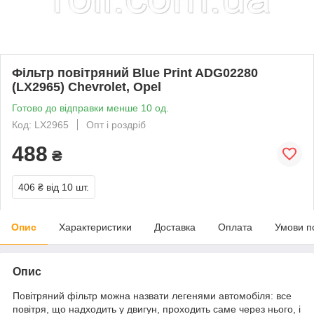
Фільтр повітряний Blue Print ADG02280
(LX2965) Chevrolet, Opel
Готово до відправки менше 10 од.
Код: LX2965
Опт і роздріб
488
₴
406 ₴
від 10 шт.
Опис
Характеристики
Доставка
Оплата
Умови п
Опис
Повітряний фільтр можна назвати легенями автомобіля: все
повітря, що надходить у двигун, проходить саме через нього, і