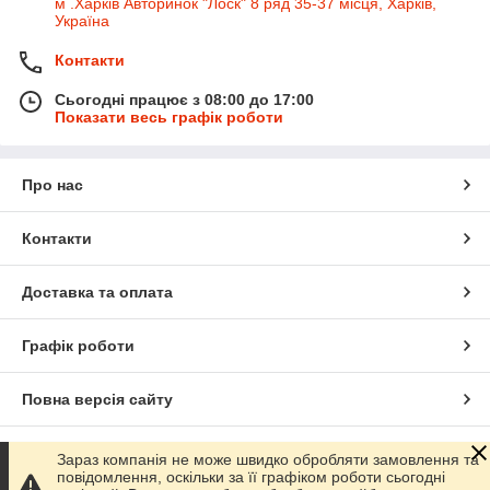
м .Харків Авторинок "Лоск" 8 ряд 35-37 місця, Харків,
Україна
Контакти
Сьогодні працює з 08:00 до 17:00
Показати весь графік роботи
Про нас
Контакти
Доставка та оплата
Графік роботи
Повна версія сайту
Сайт створено на маркетплейсі
Prom.ua
Зараз компанія не може швидко обробляти замовлення та
повідомлення, оскільки за її графіком роботи сьогодні