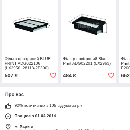
Фільтр повітряний BLUE
Фільтр повітряний Blue
Філь
PRINT ADG022106
Print ADG02291 (LX2963)
Prin
(LX2956, 28113-2P300)
F200
507
484
652
₴
₴
Про нас
92% позитивних з 105 відгуків за рік
Працює з 01.04.2014
м. Харків