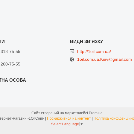
 318-75-55
http://1oil.com.ua/
1oil.com.ua.Kiev@gmail.com
 260-75-55
Сайт створений на маркетплейсі
Prom.ua
Интернет-магазин -1OilCom- |
Поскаржитися на контент
|
Політика конфіденційно
Select Language
▼