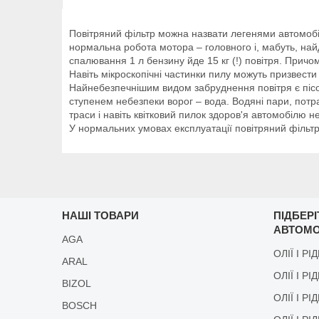
Повітряний фільтр можна назвати легенями автомобіля
нормальна робота мотора – головного і, мабуть, най
спалювання 1 л бензину йде 15 кг (!) повітря. Причом
Навіть мікроскопічні частинки пилу можуть призвести
Найнебезпечнішим видом забруднення повітря є пісок
ступенем небезпеки ворог – вода. Водяні пари, потра
траси і навіть квітковий пилок здоров'я автомобілю
У нормальних умовах експлуатації повітряний фільт
НАШІ ТОВАРИ
ПІДБЕР
АВТОМО
AGA
ОЛІЇ І РІ
ARAL
ОЛІЇ І РІ
BIZOL
ОЛІЇ І Р
BOSCH