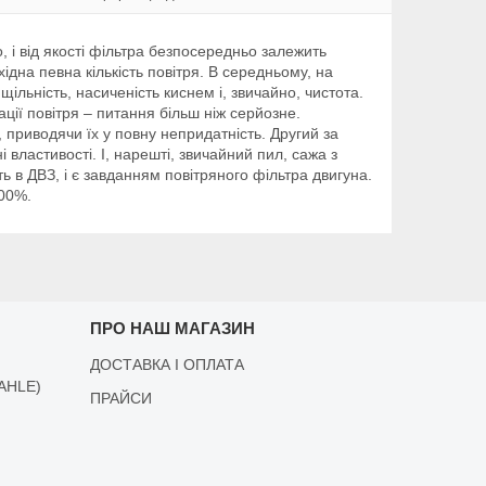
 і від якості фільтра безпосередньо залежить
дна певна кількість повітря. В середньому, на
щільність, насиченість киснем і, звичайно, чистота.
ції повітря – питання більш ніж серйозне.
 приводячи їх у повну непридатність. Другий за
властивості. І, нарешті, звичайний пил, сажа з
 в ДВЗ, і є завданням повітряного фільтра двигуна.
200%.
ПРО НАШ МАГАЗИН
ДОСТАВКА І ОПЛАТА
AHLE)
ПРАЙСИ