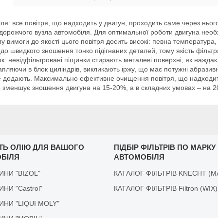
: все повітря, що надходить у двигун, проходить саме через нього,
дорожчого вузла автомобіля. Для оптимальної роботи двигуна необхі
у вимоги до якості цього повітря досить високі: певна температура, 
 до швидкого зношення тонко підігнаних деталей, тому якість фільтра
: невідфільтровані піщинки стирають металеві поверхні, як наждак,
пляючи в блок циліндрів, викликають іржу, що має потужні абразивні 
 не додають. Максимально ефективне очищення повітря, що надходить
р зменшує зношення двигуна на 15-20%, а в складних умовах – на 
ІТЬ ОЛІЮ ДЛЯ ВАШОГО
ПІДБІР ФІЛЬТРІВ ПО МАРКУ
БІЛЯ
АВТОМОБІЛЯ
ДИНИ "BIZOL"
КАТАЛОГ ФІЛЬТРІВ KNECHT (M
ДИНИ "Castrol"
КАТАЛОГ ФІЛЬТРІВ Filtron (WIX)
ІДИНИ "LIQUI MOLY"