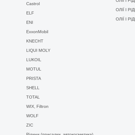
ОЛІЇ І Р
Castrol
ОЛІЇ І Р
ELF
ОЛІЇ І Р
ENI
ExxonMobil
KNECHT
LIQUI MOLY
LUKOIL
MOTUL
PRISTA
SHELL
TOTAL
WIX, Filtron
WOLF
ZIC
Рідини (присадки, автокосметика)