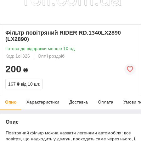
Фільтр повітряний RIDER RD.1340LX2890
(LX2890)
Готово до відправки менше 10 од.
Код: 1oil326
Опт і роздріб
200
₴
167 ₴
від 10 шт.
Опис
Характеристики
Доставка
Оплата
Умови п
Опис
Повітряний фільтр можна назвати легенями автомобіля: все
повітря, що надходить у двигун, проходить саме через нього, і