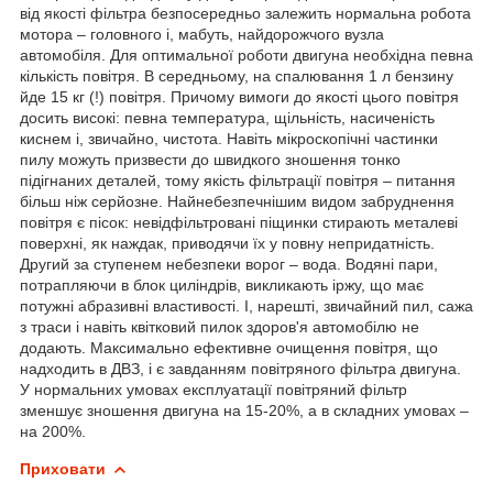
від якості фільтра безпосередньо залежить нормальна робота
мотора – головного і, мабуть, найдорожчого вузла
автомобіля. Для оптимальної роботи двигуна необхідна певна
кількість повітря. В середньому, на спалювання 1 л бензину
йде 15 кг (!) повітря. Причому вимоги до якості цього повітря
досить високі: певна температура, щільність, насиченість
киснем і, звичайно, чистота. Навіть мікроскопічні частинки
пилу можуть призвести до швидкого зношення тонко
підігнаних деталей, тому якість фільтрації повітря – питання
більш ніж серйозне. Найнебезпечнішим видом забруднення
повітря є пісок: невідфільтровані піщинки стирають металеві
поверхні, як наждак, приводячи їх у повну непридатність.
Другий за ступенем небезпеки ворог – вода. Водяні пари,
потрапляючи в блок циліндрів, викликають іржу, що має
потужні абразивні властивості. І, нарешті, звичайний пил, сажа
з траси і навіть квітковий пилок здоров'я автомобілю не
додають. Максимально ефективне очищення повітря, що
надходить в ДВЗ, і є завданням повітряного фільтра двигуна.
У нормальних умовах експлуатації повітряний фільтр
зменшує зношення двигуна на 15-20%, а в складних умовах –
на 200%.
Приховати