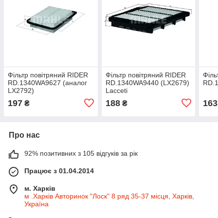
Фільтр повітряний RIDER
Фільтр повітряний RIDER
Філь
RD.1340WA9627 (аналог
RD.1340WA9440 (LX2679)
RD.
LX2792)
Lacceti
197
188
163
₴
₴
Про нас
92% позитивних з 105 відгуків за рік
Працює з 01.04.2014
м. Харків
м .Харків Авторинок "Лоск" 8 ряд 35-37 місця, Харків,
Україна