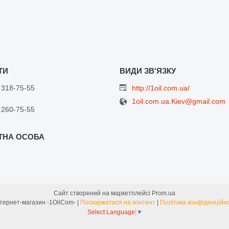
 318-75-55
http://1oil.com.ua/
1oil.com.ua.Kiev@gmail.com
 260-75-55
Сайт створений на маркетплейсі
Prom.ua
Интернет-магазин -1OilCom- |
Поскаржитися на контент
|
Політика конфіденційно
Select Language
▼