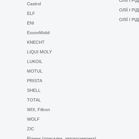
ОЛІЇ І Р
Castrol
ОЛІЇ І Р
ELF
ОЛІЇ І Р
ENI
ExxonMobil
KNECHT
LIQUI MOLY
LUKOIL
MOTUL
PRISTA
SHELL
TOTAL
WIX, Filtron
WOLF
ZIC
Рідини (присадки, автокосметика)