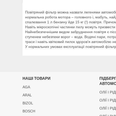
Повітряний фільтр можна назвати легенями автомобіля
нормальна робота мотора – головного і, мабуть, най
спалювання 1 л бензину йде 15 кг (!) повітря. Причом
Навіть мікроскопічні частинки пилу можуть призвести
Найнебезпечнішим видом забруднення повітря є пісок
ступенем небезпеки ворог – вода. Водяні пари, потра
траси і навіть квітковий пилок здоров'я автомобілю
У нормальних умовах експлуатації повітряний фільт
НАШІ ТОВАРИ
ПІДБЕР
АВТОМО
AGA
ОЛІЇ І РІ
ARAL
ОЛІЇ І РІ
BIZOL
ОЛІЇ І Р
BOSCH