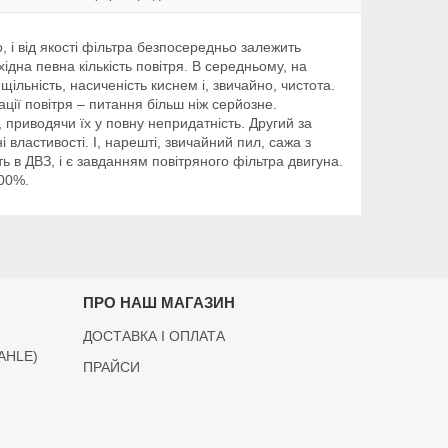
 і від якості фільтра безпосередньо залежить
дна певна кількість повітря. В середньому, на
щільність, насиченість киснем і, звичайно, чистота.
ції повітря – питання більш ніж серйозне.
 приводячи їх у повну непридатність. Другий за
властивості. І, нарешті, звичайний пил, сажа з
 в ДВЗ, і є завданням повітряного фільтра двигуна.
200%.
ПРО НАШ МАГАЗИН
ДОСТАВКА І ОПЛАТА
AHLE)
ПРАЙСИ