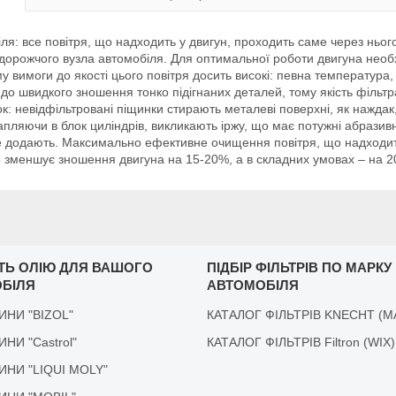
: все повітря, що надходить у двигун, проходить саме через нього,
дорожчого вузла автомобіля. Для оптимальної роботи двигуна необхі
у вимоги до якості цього повітря досить високі: певна температура, 
 до швидкого зношення тонко підігнаних деталей, тому якість фільтра
: невідфільтровані піщинки стирають металеві поверхні, як наждак,
пляючи в блок циліндрів, викликають іржу, що має потужні абразивні 
 не додають. Максимально ефективне очищення повітря, що надходить
р зменшує зношення двигуна на 15-20%, а в складних умовах – на 
ІТЬ ОЛІЮ ДЛЯ ВАШОГО
ПІДБІР ФІЛЬТРІВ ПО МАРКУ
БІЛЯ
АВТОМОБІЛЯ
ДИНИ "BIZOL"
КАТАЛОГ ФІЛЬТРІВ KNECHT (M
ДИНИ "Castrol"
КАТАЛОГ ФІЛЬТРІВ Filtron (WIX)
ІДИНИ "LIQUI MOLY"