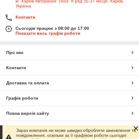
м .Харків Авторинок "Лоск" 8 ряд 35-37 місця, Харків,
Україна
Контакти
Сьогодні працює з 08:00 до 17:00
Показати весь графік роботи
Про нас
Контакти
Доставка та оплата
Графік роботи
Повна версія сайту
Сайт створено на маркетплейсі
Prom.ua
Зараз компанія не може швидко обробляти замовлення та
повідомлення, оскільки за її графіком роботи сьогодні