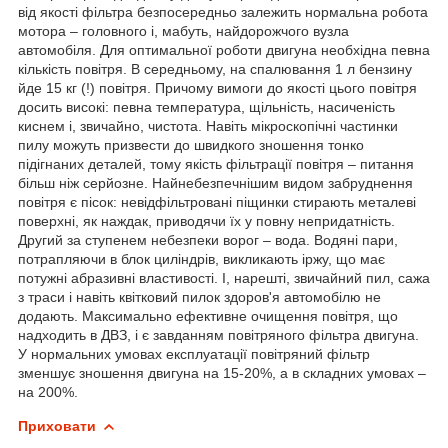
від якості фільтра безпосередньо залежить нормальна робота
мотора – головного і, мабуть, найдорожчого вузла
автомобіля. Для оптимальної роботи двигуна необхідна певна
кількість повітря. В середньому, на спалювання 1 л бензину
йде 15 кг (!) повітря. Причому вимоги до якості цього повітря
досить високі: певна температура, щільність, насиченість
киснем і, звичайно, чистота. Навіть мікроскопічні частинки
пилу можуть призвести до швидкого зношення тонко
підігнаних деталей, тому якість фільтрації повітря – питання
більш ніж серйозне. Найнебезпечнішим видом забруднення
повітря є пісок: невідфільтровані піщинки стирають металеві
поверхні, як наждак, приводячи їх у повну непридатність.
Другий за ступенем небезпеки ворог – вода. Водяні пари,
потрапляючи в блок циліндрів, викликають іржу, що має
потужні абразивні властивості. І, нарешті, звичайний пил, сажа
з траси і навіть квітковий пилок здоров'я автомобілю не
додають. Максимально ефективне очищення повітря, що
надходить в ДВЗ, і є завданням повітряного фільтра двигуна.
У нормальних умовах експлуатації повітряний фільтр
зменшує зношення двигуна на 15-20%, а в складних умовах –
на 200%.
Приховати