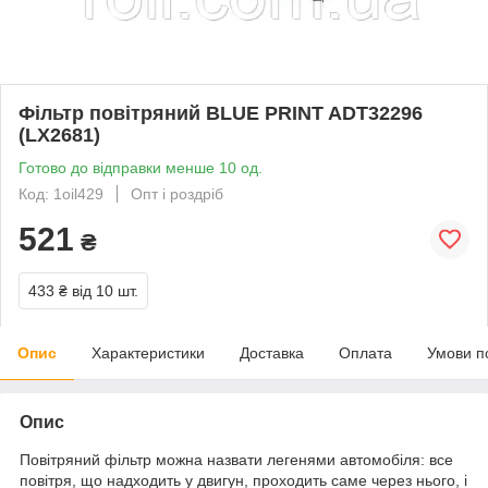
Фільтр повітряний BLUE PRINT ADT32296
(LX2681)
Готово до відправки менше 10 од.
Код: 1oil429
Опт і роздріб
521
₴
433 ₴
від 10 шт.
Опис
Характеристики
Доставка
Оплата
Умови п
Опис
Повітряний фільтр можна назвати легенями автомобіля: все
повітря, що надходить у двигун, проходить саме через нього, і