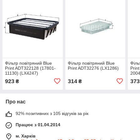
Фільтр повітряний Blue
Фільтр повітряний Blue
Філь
Print ADT322128 (17801-
Print ADT32276 (LX1286)
Prin
11130) (LX4247)
2004
923
314
373
₴
₴
Про нас
92% позитивних з 105 відгуків за рік
Працює з 01.04.2014
м. Харків