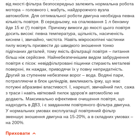
від якості фільтра безпосередньо залежить нормальна робота
мотора – головного і, мабуть, найдорожчого вузла
автомобіля. Для оптимальної роботи двигуна необхідна певна
кількість повітря. В середньому, на спалювання 1 л бензину
йде 15 кг (!) повітря. Причому вимоги до якості цього повітря
досить високі: певна температура, щільність, насиченість
киснем і, звичайно, чистота. Навіть мікроскопічні частинки
пилу можуть призвести до швидкого зношення тонко
підігнаних деталей, тому якість фільтрації повітря – питання
більш ніж серйозне. Найнебезпечнішим видом забруднення
повітря є пісок: невідфільтровані піщинки стирають металеві
поверхні, як наждак, приводячи їх у повну непридатність.
Другий за ступенем небезпеки ворог – вода. Водяні пари,
потрапляючи в блок циліндрів, викликають іржу, що має
потужні абразивні властивості. І, нарешті, звичайний пил, сажа
з траси і навіть квітковий пилок здоров'я автомобілю не
додають. Максимально ефективне очищення повітря, що
надходить в ДВЗ, і є завданням повітряного фільтра двигуна.
У нормальних умовах експлуатації повітряний фільтр
зменшує зношення двигуна на 15-20%, а в складних умовах –
на 200%.
Приховати