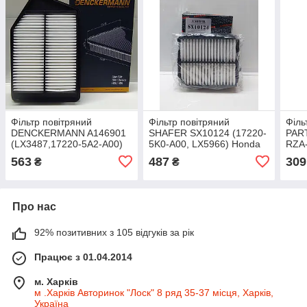
Фільтр повітряний
Фільтр повітряний
Філь
DENCKERMANN A146901
SHAFER SX10124 (17220-
PART
(LX3487,17220-5A2-A00)
5K0-A00, LX5966) Honda
RZA-
Air Filter HONDA ACCORD
Accord 2.0 Plug-In Hybrid
) HO
563
487
309
₴
₴
2.4 16-
14-, CR-V 2.0 Plug-In
Hybrid 20- (USA)
Про нас
92% позитивних з 105 відгуків за рік
Працює з 01.04.2014
м. Харків
м .Харків Авторинок "Лоск" 8 ряд 35-37 місця, Харків,
Україна