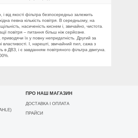
 і від якості фільтра безпосередньо залежить
дна певна кількість повітря. В середньому, на
щільність, насиченість киснем і, звичайно, чистота.
ції повітря – питання більш ніж серйозне.
 приводячи їх у повну непридатність. Другий за
властивості. І, нарешті, звичайний пил, сажа з
 в ДВЗ, і є завданням повітряного фільтра двигуна.
200%.
ПРО НАШ МАГАЗИН
ДОСТАВКА І ОПЛАТА
AHLE)
ПРАЙСИ