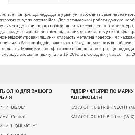
: все повітря, що надходить у двигун, проходить саме через нього,
дорожчого вузла автомобіля. Для оптимальної роботи двигуна необхі
у вимоги до якості цього повітря досить високі: певна температура, 
 до швидкого зношення тонко підігнаних деталей, тому якість фільтра
: невідфільтровані піщинки стирають металеві поверхні, як наждак,
пляючи в блок циліндрів, викликають іржу, що має потужні абразивні 
 не додають. Максимально ефективне очищення повітря, що надходить
р зменшує зношення двигуна на 15-20%, а в складних умовах – на 
ІТЬ ОЛІЮ ДЛЯ ВАШОГО
ПІДБІР ФІЛЬТРІВ ПО МАРКУ
БІЛЯ
АВТОМОБІЛЯ
ДИНИ "BIZOL"
КАТАЛОГ ФІЛЬТРІВ KNECHT (M
ДИНИ "Castrol"
КАТАЛОГ ФІЛЬТРІВ Filtron (WIX)
ІДИНИ "LIQUI MOLY"