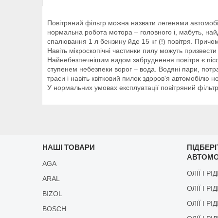
Повітряний фільтр можна назвати легенями автомобіля
нормальна робота мотора – головного і, мабуть, най
спалювання 1 л бензину йде 15 кг (!) повітря. Причом
Навіть мікроскопічні частинки пилу можуть призвести
Найнебезпечнішим видом забруднення повітря є пісок
ступенем небезпеки ворог – вода. Водяні пари, потра
траси і навіть квітковий пилок здоров'я автомобілю
У нормальних умовах експлуатації повітряний фільт
НАШІ ТОВАРИ
ПІДБЕР
АВТОМО
AGA
ОЛІЇ І РІ
ARAL
ОЛІЇ І РІ
BIZOL
ОЛІЇ І Р
BOSCH