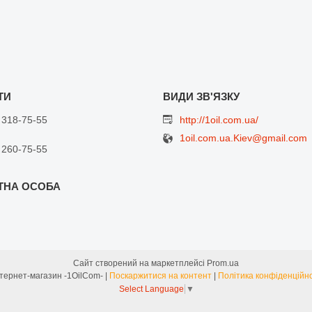
 318-75-55
http://1oil.com.ua/
1oil.com.ua.Kiev@gmail.com
 260-75-55
Сайт створений на маркетплейсі
Prom.ua
Интернет-магазин -1OilCom- |
Поскаржитися на контент
|
Політика конфіденційно
Select Language
▼