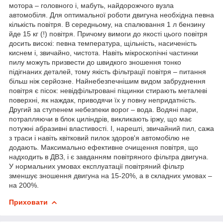
мотора – головного і, мабуть, найдорожчого вузла
автомобіля. Для оптимальної роботи двигуна необхідна певна
кількість повітря. В середньому, на спалювання 1 л бензину
йде 15 кг (!) повітря. Причому вимоги до якості цього повітря
досить високі: певна температура, щільність, насиченість
киснем і, звичайно, чистота. Навіть мікроскопічні частинки
пилу можуть призвести до швидкого зношення тонко
підігнаних деталей, тому якість фільтрації повітря – питання
більш ніж серйозне. Найнебезпечнішим видом забруднення
повітря є пісок: невідфільтровані піщинки стирають металеві
поверхні, як наждак, приводячи їх у повну непридатність.
Другий за ступенем небезпеки ворог – вода. Водяні пари,
потрапляючи в блок циліндрів, викликають іржу, що має
потужні абразивні властивості. І, нарешті, звичайний пил, сажа
з траси і навіть квітковий пилок здоров'я автомобілю не
додають. Максимально ефективне очищення повітря, що
надходить в ДВЗ, і є завданням повітряного фільтра двигуна.
У нормальних умовах експлуатації повітряний фільтр
зменшує зношення двигуна на 15-20%, а в складних умовах –
на 200%.
Приховати