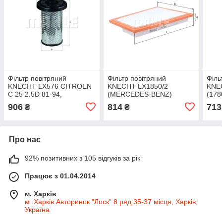
Фільтр повітряний
Фільтр повітряний
Філь
KNECHT LX576 CITROEN
KNECHT LX1850/2
KNE
C 25 2.5D 81-94,
(MERCEDES-BENZ)
(17
PEUGEOT J5 2.5D
RAV 
906
814
713
₴
₴
- 20
Про нас
92% позитивних з 105 відгуків за рік
Працює з 01.04.2014
м. Харків
м .Харків Авторинок "Лоск" 8 ряд 35-37 місця, Харків,
Україна