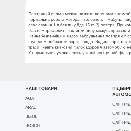
Повітряний фільтр можна назвати легенями автомобіля
нормальна робота мотора – головного і, мабуть, най
спалювання 1 л бензину йде 15 кг (!) повітря. Причом
Навіть мікроскопічні частинки пилу можуть призвести
Найнебезпечнішим видом забруднення повітря є пісок
ступенем небезпеки ворог – вода. Водяні пари, потра
траси і навіть квітковий пилок здоров'я автомобілю
У нормальних умовах експлуатації повітряний фільт
НАШІ ТОВАРИ
ПІДБЕР
АВТОМО
AGA
ОЛІЇ І РІ
ARAL
ОЛІЇ І РІ
BIZOL
ОЛІЇ І Р
BOSCH