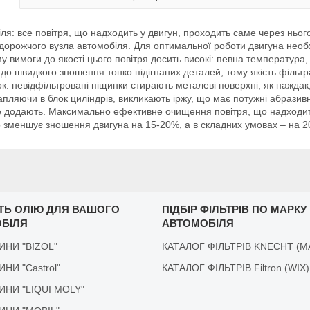
: все повітря, що надходить у двигун, проходить саме через нього,
дорожчого вузла автомобіля. Для оптимальної роботи двигуна необхі
у вимоги до якості цього повітря досить високі: певна температура, 
 до швидкого зношення тонко підігнаних деталей, тому якість фільтра
: невідфільтровані піщинки стирають металеві поверхні, як наждак,
пляючи в блок циліндрів, викликають іржу, що має потужні абразивні 
 не додають. Максимально ефективне очищення повітря, що надходить
р зменшує зношення двигуна на 15-20%, а в складних умовах – на 
ІТЬ ОЛІЮ ДЛЯ ВАШОГО
ПІДБІР ФІЛЬТРІВ ПО МАРКУ
БІЛЯ
АВТОМОБІЛЯ
ДИНИ "BIZOL"
КАТАЛОГ ФІЛЬТРІВ KNECHT (M
ДИНИ "Castrol"
КАТАЛОГ ФІЛЬТРІВ Filtron (WIX)
ІДИНИ "LIQUI MOLY"