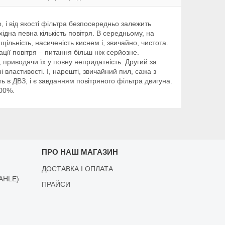
 і від якості фільтра безпосередньо залежить
дна певна кількість повітря. В середньому, на
щільність, насиченість киснем і, звичайно, чистота.
ції повітря – питання більш ніж серйозне.
 приводячи їх у повну непридатність. Другий за
властивості. І, нарешті, звичайний пил, сажа з
 в ДВЗ, і є завданням повітряного фільтра двигуна.
200%.
ПРО НАШ МАГАЗИН
ДОСТАВКА І ОПЛАТА
AHLE)
ПРАЙСИ