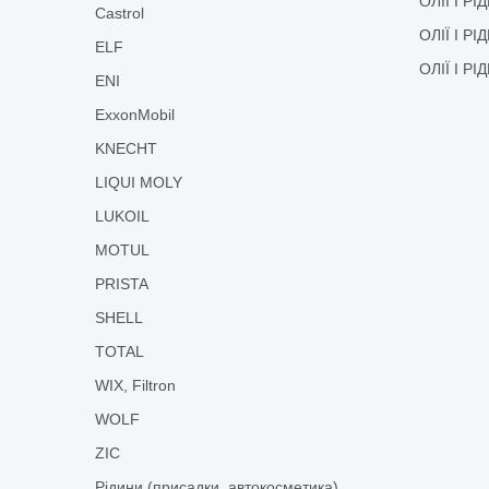
ОЛІЇ І Р
Castrol
ОЛІЇ І Р
ELF
ОЛІЇ І Р
ENI
ExxonMobil
KNECHT
LIQUI MOLY
LUKOIL
MOTUL
PRISTA
SHELL
TOTAL
WIX, Filtron
WOLF
ZIC
Рідини (присадки, автокосметика)