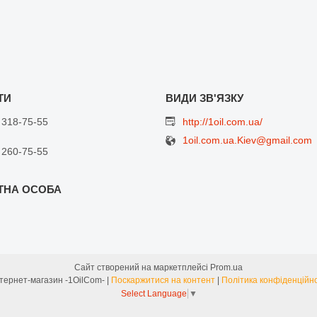
 318-75-55
http://1oil.com.ua/
1oil.com.ua.Kiev@gmail.com
 260-75-55
Сайт створений на маркетплейсі
Prom.ua
Интернет-магазин -1OilCom- |
Поскаржитися на контент
|
Політика конфіденційно
Select Language
▼