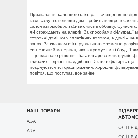
Призначення салонного фільтра – очищення повітря, 
гази, сажу, тютюновий дим, і робить повітря в салон
салон автомобіля, забиваючись в оббивку. Сучасні філ
які страждають на алергії. За способами фільтрації м
сторонні домішки у сплетіннях волокон, а другі – це 
запах. За складом фільтрувального елемента розрізн
синтетичний матеріал), яка затримує пил і бруд. Та
– це вже нове рішення. Багатошарова конструкція фі
глибоких – дрібні і найдрібніші. Якщо в фільтрі є ще і
поєднуються всі кращі рішення: хороший фільтрувал
повітря, що поступає, все зайве.
НАШІ ТОВАРИ
ПІДБЕР
АВТОМО
AGA
ОЛІЇ І РІ
ARAL
ОЛІЇ І РІ