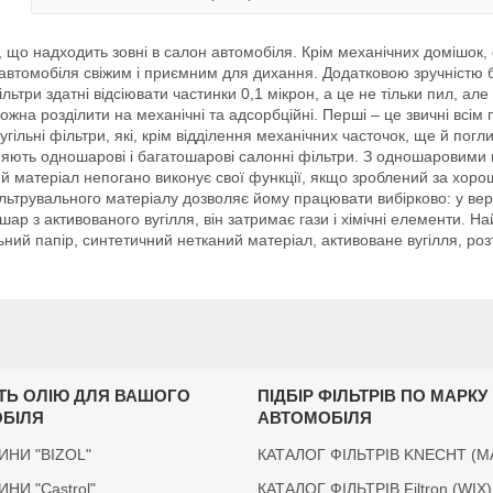
що надходить зовні в салон автомобіля. Крім механічних домішок, 
і автомобіля свіжим і приємним для дихання. Додатковою зручністю б
ьтри здатні відсіювати частинки 0,1 мікрон, а це не тільки пил, ал
ожна розділити на механічні та адсорбційні. Перші – це звичні всім
вугільні фільтри, які, крім відділення механічних часточок, ще й п
яють одношарові і багатошарові салонні фільтри. З одношаровими в
кий матеріал непогано виконує свої функції, якщо зроблений за хо
льтрувального матеріалу дозволяє йому працювати вибірково: у вер
 шар з активованого вугілля, він затримає гази і хімічні елементи. На
ьний папір, синтетичний нетканий матеріал, активоване вугілля, 
ІТЬ ОЛІЮ ДЛЯ ВАШОГО
ПІДБІР ФІЛЬТРІВ ПО МАРКУ
БІЛЯ
АВТОМОБІЛЯ
ДИНИ "BIZOL"
КАТАЛОГ ФІЛЬТРІВ KNECHT (M
ДИНИ "Castrol"
КАТАЛОГ ФІЛЬТРІВ Filtron (WIX)