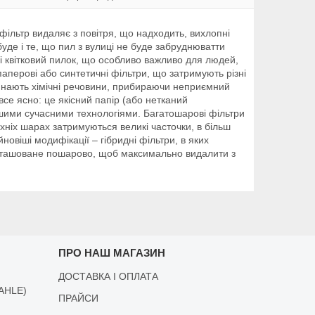
фільтр видаляє з повітря, що надходить, вихлопні
уде і те, що пил з вулиці не буде забруднюватти
е і квітковий пилок, що особливо важливо для людей,
 паперові або синтетичні фільтри, що затримують різні
оглинають хімічні речовини, прибираючи неприємний
се ясно: це якісний папір (або нетканий
рошими сучасними технологіями. Багатошарові фільтри
хніх шарах затримуються великі часточки, в більш
йновіші модифікації – гібридні фільтри, в яких
розташоване пошарово, щоб максимально видалити з
ПРО НАШ МАГАЗИН
ДОСТАВКА І ОПЛАТА
AHLE)
ПРАЙСИ