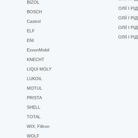
BIZOL
ОЛІЇ І Р
BOSCH
ОЛІЇ І Р
Castrol
ОЛІЇ І Р
ELF
ОЛІЇ І Р
ENI
ExxonMobil
KNECHT
LIQUI MOLY
LUKOIL
MOTUL
PRISTA
SHELL
TOTAL
WIX, Filtron
WOLF