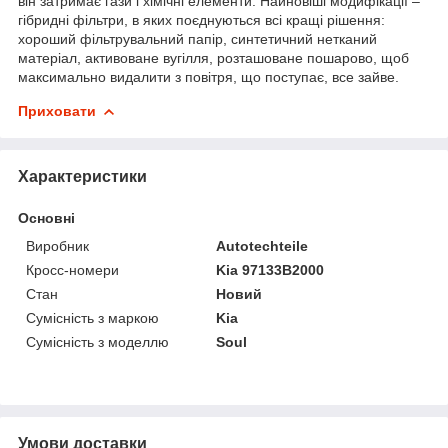
він затримає гази і хімічні елементи. Найновіші модифікації –
гібридні фільтри, в яких поєднуються всі кращі рішення:
хороший фільтрувальний папір, синтетичний нетканий
матеріал, активоване вугілля, розташоване пошарово, щоб
максимально видалити з повітря, що поступає, все зайве.
Приховати
Характеристики
Основні
Виробник
Autotechteile
Кросс-номери
Kia 97133B2000
Стан
Новий
Сумісність з маркою
Kia
Сумісність з моделлю
Soul
Умови доставки