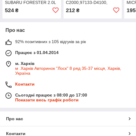
SUBARU FORESTER 2.0L
C2000,97133-D4100,
MICR
2002, IMPREZA 1.6L, 1.8L,
97133-D4000) KIA K5(JF)
DIG
524
212
195
₴
₴
2.0L 1998
16-, KIA OPTIMA IV 15-
Про нас
92% позитивних з 105 відгуків за рік
Працює з 01.04.2014
м. Харків
м .Харків Авторинок "Лоск" 8 ряд 35-37 місця, Харків,
Україна
Контакти
Сьогодні працює з 08:00 до 17:00
Показати весь графік роботи
Про нас
Контакти