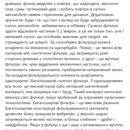
домішок, фільтр видаляє з повітря, що надходить, вихлопні
гази, сажу, тютюновий дим, і робить повітря в салоні
автомобіля свіжим і приємним для дихання. Додатковою
зручністю буде і те, що пил з вулиці не буде забруднюватти
салон автомобіля, забиваючись в оббивку. Сучасні фільтри
здатні відсіювати частинки 0,1 мікрон, а це не тільки пил, але і
квітковий пилок, що особливо важливо для людей, які
страждають на алергії. За способами фільтрації можна
розділити на механічні та адсорбційні. Перші – це звичні всім
паперові або синтетичні фільтри, що затримують різні
сторонні домішки у сплетіннях волокон, а другі – це вугільні
фільтри, які, крім відділення механічних часточок, ще й
поглинають хімічні речовини, прибираючи неприємний запах.
За складом фільтрувального елемента розрізняють
одношарові і багатошарові салонні фільтри. З одношаровими
все ясно: це якісний папір (або нетканий синтетичний
матеріал), яка затримує пил і бруд. Такий матеріал непогано
виконує свої функції, якщо зроблений за хорошими сучасними
технологіями. Багатошарові фільтри – це вже нове рішення.
Багатошарова конструкція фільтрувального матеріалу
дозволяє йому працювати вибірково: у верхніх шарах
затримуються великі часточки, в більш глибоких – дрібні і
найдрібніші. Якщо в фільтрі є ще і шар з активованого вугілля,