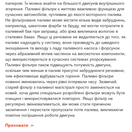
папером. Їх можна знайти на більшості двигунів внутрішнього
згоряння. Паливні фільтри є життєво важливою функцією для
сучасних автомобілів, чутливим до якості моторного палива.
Не фільтроване паливо може містити кілька видів забруднень,
наприклад, шматочки фарби та бруду, які могли потрапити в
паливний бак при заправці, або іржа викликана вологою в
сталевих баках. Якщо ці речовини не видаляються до того, як
паливо надходить у систему, вони призведуть до швидкого
зношування та виходу з ладу паливного насоса і форсунок
через абразивний вплив частинок на високоточні компоненти,
що використовуються в сучасних системах упорскування.
Паливні фільтри також підвищують потужність двигуна,
оскільки чим менше в паливі присутні забруднюючі речовини,
тим ефективніше відбувається горіння. Паливні фільтри
повинні змінюватись через рівні інтервали часу. Зазвичай,
старий фільтр з паливної магістралі просто замінюється на
новий, хоча деякі спеціально розроблені фільтри можуть бути
очищені і використовуватися повторно. Якщо фільтр не
регулярно змінюватиметься, він може стати причиною
засмічення і перестати пропускати потік палива, викликаючи
помітне погіршення роботи двигуна.
Приховати