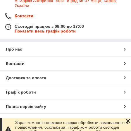
м .Харків Авторинок "Лоск" 8 ряд 35-37 місця, Харків,
Україна
Контакти
Сьогодні працює з 08:00 до 17:00
Показати весь графік роботи
Про нас
Контакти
Доставка та оплата
Графік роботи
Повна версія сайту
Сайт створено на маркетплейсі
Prom.ua
Зараз компанія не може швидко обробляти замовлення та
повідомлення, оскільки за її графіком роботи сьогодні