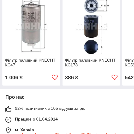
Фільтр паливний KNECHT
Фільтр паливний KNECHT
Філ
KC47
KC178
KC5
1 006
386
542
₴
₴
Про нас
92% позитивних з 105 відгуків за рік
Працює з 01.04.2014
м. Харків