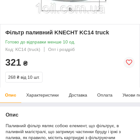
Фільтр паливний KNECHT KC14 truck
Готово до відправки менше 10 од.
Код: KC14 (truck)
Опт і роздріб
321
₴
268 ₴
від 10 шт.
Опис
Характеристики
Доставка
Оплата
Умови п
Опис
Паливний фільтр являє собою елемент, що фільтрує, в
паливній магістралі, що затримує частинки бруду і іржі з
палива, як правило, містить картриджі з фільтруючим