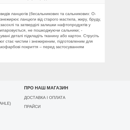
 видів ланцюгів (бесальникових та сальникових: O-
а знежирює ланцюги від старого мастила, жиру, бруду,
 засохлі та затверділі залишки нафтопродуктів у
у випаровується, не пошкоджуючи сальники; -
ні деталі підкладіть тканину або картон. Струсіть
цюг стає чистим і знежиреним, підготовленим для
акофарбові покриття – перед застосуванням
ПРО НАШ МАГАЗИН
ДОСТАВКА І ОПЛАТА
AHLE)
ПРАЙСИ