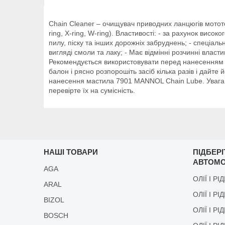
Chain Cleaner – очищувач приводних ланцюгів мототех
ring, X-ring, W-ring). Властивості: - за рахунок вис
пилу, піску та інших дорожніх забруднень; - спеціал
вигляді смоли та лаку; - Має відмінні розчинні власт
Рекомендується використовувати перед нанесенням с
балон і рясно розпорошіть засіб кілька разів і дайт
нанесення мастила 7901 MANNOL Chain Lube. Увага: 
перевірте їх на сумісність.
НАШІ ТОВАРИ
ПІДБЕР
АВТОМО
AGA
ОЛІЇ І РІ
ARAL
ОЛІЇ І РІ
BIZOL
ОЛІЇ І Р
BOSCH