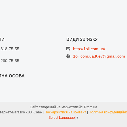
 318-75-55
http://1oil.com.ua/
1oil.com.ua.Kiev@gmail.com
 260-75-55
Сайт створений на маркетплейсі
Prom.ua
Интернет-магазин -1OilCom- |
Поскаржитися на контент
|
Політика конфіденційно
Select Language
▼