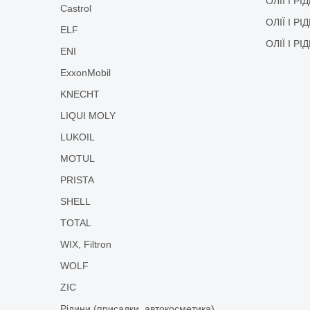
ОЛІЇ І Р
Castrol
ОЛІЇ І Р
ELF
ОЛІЇ І Р
ENI
ExxonMobil
KNECHT
LIQUI MOLY
LUKOIL
MOTUL
PRISTA
SHELL
TOTAL
WIX, Filtron
WOLF
ZIC
Рідини (присадки, автокосметика)