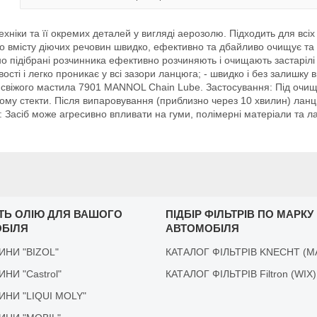
ніки та її окремих деталей у вигляді аерозолю. Підходить для всіх
окого вмісту діючих речовин швидко, ефективно та дбайливо очищує т
ьно підібрані розчинника ефективно розчиняють і очищають застарілі
ивості і легко проникає у всі зазори ланцюга; - швидко і без залишк
віжого мастила 7901 MANNOL Chain Lube. Застосування: Під очищува
е йому стекти. Після випаровування (приблизно через 10 хвилин) лан
Засіб може агресивно впливати на гуми, полімерні матеріали та л
ІТЬ ОЛІЮ ДЛЯ ВАШОГО
ПІДБІР ФІЛЬТРІВ ПО МАРКУ
БІЛЯ
АВТОМОБІЛЯ
ДИНИ "BIZOL"
КАТАЛОГ ФІЛЬТРІВ KNECHT (M
ДИНИ "Castrol"
КАТАЛОГ ФІЛЬТРІВ Filtron (WIX)
ІДИНИ "LIQUI MOLY"