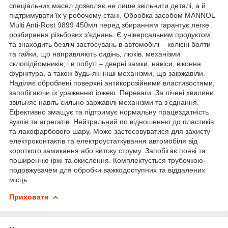
спеціальних масел дозволяє не лише звільнити деталі, а й
підтримувати їх у робочому стані. Обробка засобом MANNOL
Multi Anti-Rost 9899 450мл перед збиранням гарантує легке
розбирання різьбових з'єднань. Є універсальним продуктом
та знаходить безліч застосувань в автомобілі – колісні болти
та гайки, що направляють сидінь, люків, механізми
склопідйомників; і в побуті – дверні замки, навіси, віконна
фурнітура, а також будь-які інші механізми, що заіржавіли.
Наділяє оброблені поверхні антикорозійними властивостями,
запобігаючи їх ураженню іржею. Переваги: За лічені хвилини
звільняє навіть сильно заржавілі механізми та з'єднання.
Ефективно змащує та підтримує нормальну працездатність
вузлів та агрегатів. Нейтральний по відношенню до пластиків
та лакофарбового шару. Може застосовуватися для захисту
електроконтактів та електроустаткування автомобіля від
короткого замикання або витоку струму. Запобігає появі та
поширенню іржі та окислення. Комплектується трубочкою-
подовжувачем для обробки важкодоступних та віддалених
місць.
Приховати