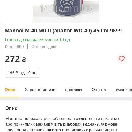
Mannol M-40 Multi (аналог WD-40) 450ml 9899
Готово до відправки менше 10 од.
Код: 9899
Опт і роздріб
272
₴
196 ₴
від 10 шт.
Опис
Характеристики
Доставка
Оплата
Умови п
Опис
Мастило-аерозоль, розроблене для звільнення заржавілих
або прикипілих механізмів та різьбових з'єднань. Фірмове
поєднання активних, швидко проникаючих розчинників та