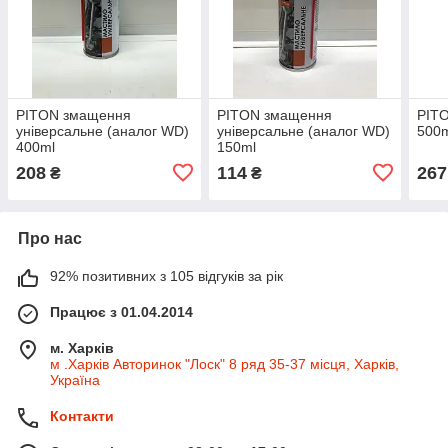
PITON змащення
PITON змащення
PITO
універсальне (аналог WD)
універсальне (аналог WD)
500
400ml
150ml
208
114
267
₴
₴
Про нас
92% позитивних з 105 відгуків за рік
Працює з 01.04.2014
м. Харків
м .Харків Авторинок "Лоск" 8 ряд 35-37 місця, Харків,
Україна
Контакти