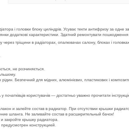
атора і головки блоку циліндрів. Усуває текти антифризу за одне з
лянки додаткові характеристики. Здатний ремонтувати пошкодження 
рез тріщини в радіаторах, опалювачах салону, блоках і головках б
.
ється, не розчиняється.
дальшому.
ідин. Безпечний для мідних, алюмінієвих, пластикових і композитн
у початківців користувачів — достатньо уважно прочитати інструкцію 
акон и залейте состав в радиатор. При отсутствии крышки радиато
ение шланга. Не заливайте состав в расширительный бачок!
и закройте крышку радиатора.
н предусмотрен конструкцией.