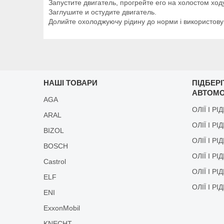
Запустите двигатель, прогрейте его на холостом ход
Заглушите и остудите двигатель.
Долийте охолоджуючу рідину до норми і використову
НАШІ ТОВАРИ
ПІДБЕР
АВТОМО
AGA
ОЛІЇ І РІ
ARAL
ОЛІЇ І РІ
BIZOL
ОЛІЇ І Р
BOSCH
ОЛІЇ І Р
Castrol
ОЛІЇ І Р
ELF
ОЛІЇ І Р
ENI
ExxonMobil
KNECHT