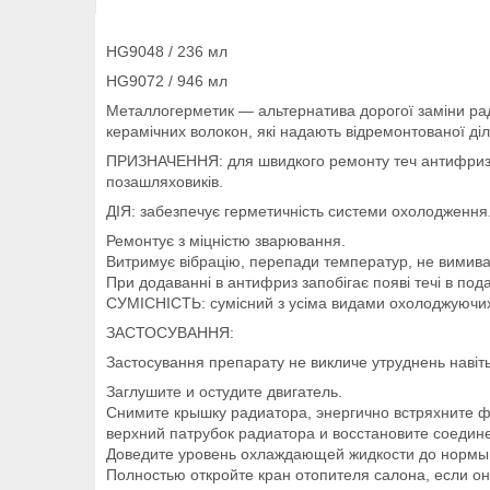
HG9048 / 236 мл
HG9072 / 946 мл
Металлогерметик — альтернатива дорогої заміни раді
керамічних волокон, які надають відремонтованої ді
ПРИЗНАЧЕННЯ: для швидкого ремонту теч антифризу че
позашляховиків.
ДІЯ: забезпечує герметичність системи охолодження
Ремонтує з міцністю зварювання.
Витримує вібрацію, перепади температур, не вимива
При додаванні в антифриз запобігає появі течі в по
СУМІСНІСТЬ: сумісний з усіма видами охолоджуючих р
ЗАСТОСУВАННЯ:
Застосування препарату не викличе утруднень навіть 
Заглушите и остудите двигатель.
Снимите крышку радиатора, энергично встряхните фл
верхний патрубок радиатора и восстановите соедин
Доведите уровень охлаждающей жидкости до нормы 
Полностью откройте кран отопителя салона, если о