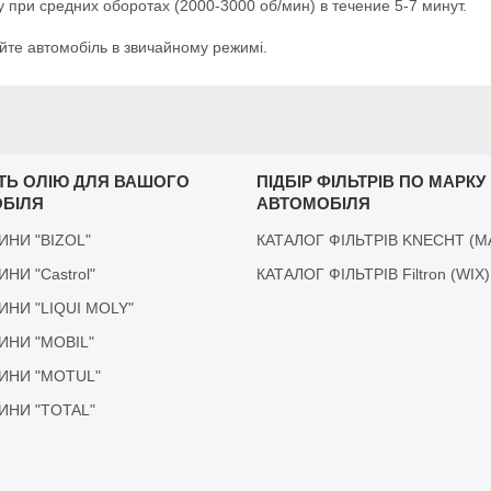
у при средних оборотах (2000-3000 об/мин) в течение 5-7 минут.
йте автомобіль в звичайному режимі.
ІТЬ ОЛІЮ ДЛЯ ВАШОГО
ПІДБІР ФІЛЬТРІВ ПО МАРКУ
БІЛЯ
АВТОМОБІЛЯ
ДИНИ "BIZOL"
КАТАЛОГ ФІЛЬТРІВ KNECHT (M
ДИНИ "Castrol"
КАТАЛОГ ФІЛЬТРІВ Filtron (WIX)
ІДИНИ "LIQUI MOLY"
ІДИНИ "MOBIL"
ІДИНИ "MOTUL"
ІДИНИ "TOTAL"