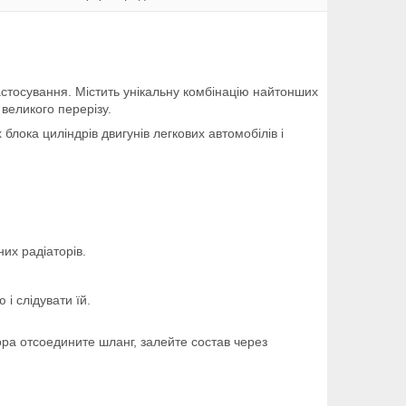
астосування. Містить унікальну комбінацію найтонших
великого перерізу.
лока циліндрів двигунів легкових автомобілів і
их радіаторів.
і слідувати їй.
ра отсоедините шланг, залейте состав через