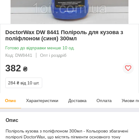
DoctorWax DW 8441 Поліроль для кузова з
поліфлоном (синя) 300мл
Готово до відправки менше 10 од.
Код: DW8441
Опт і роздріб
382
₴
284 ₴
від 10 шт.
Опис
Характеристики
Доставка
Оплата
Умови п
Опис
Поліроль кузова з поліфлоном 300мл - Кольорово збагачені
поліролі DoctorWax, що містять пігменти основного тону