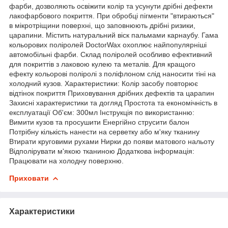
фарби, дозволяють освіжити колір та усунути дрібні дефекти
лакофарбового покриття. При обробці пігменти "втираються"
в мікротріщини поверхні, що заповнюють дрібні ризики,
царапини. Містить натуральний віск пальмами карнаубу. Гама
кольорових поліролей DoctorWax охоплює найпопулярніші
автомобільні фарби. Склад поліролей особливо ефективний
для покриттів з лаковою кулею та металів. Для кращого
ефекту кольорові поліролі з поліфлоном слід наносити тіні на
холодний кузов. Характеристики: Колір засобу повторює
відтінок покриття Приховування дрібних дефектів та царапин
Захисні характеристики та догляд Простота та економічність в
експлуатації Об'єм: 300мл Інструкція по використанню:
Вимити кузов та просушити Енергійно струсити балон
Потрібну кількість нанести на серветку або м'яку тканину
Втирати круговими рухами Нирки до появи матового нальоту
Відполірувати м'якою тканиною Додаткова інформація:
Працювати на холодну поверхню.
Приховати
Характеристики