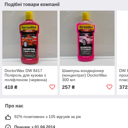
Подібні товари компанії
DoctorWax DW 8417
Шампунь-кондиціонер
DW 8
Поліроль для кузова з
(концентрат) DoctorWax
проз
поліфлоном (червона)
300 мл
плас
300мл
418
257
372
₴
₴
Про нас
92% позитивних з 105 відгуків за рік
Працює з 01.04.2014