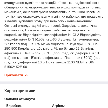
змащування вузлів тертя авіаційної техніки, радіотехнічного
обладнання, електромеханічних та інших приладів та точних
механізмів, основних вузлів автомобільної та іншої наземної
техніки, що експлуатується у північних районах, що працюють
з малим зусиллям зсуву при невисоких навантаженнях.
Основні експлуатаційні властивості: Задовільна механічна
стабільність; Низька колоїдна стабільність; морозо- та
водостійка; Відповідність класифікаціям NLGI 2 Відповідність
класифікаціям DIN 51502 К2Е-60 Згущувач Li Температура,
°С: краплі падіння 175 Межа міцності на зсув при 50°С, Па
250-500 Колоїдна стабільність, %, не більше 26 В'язкість
ефективна, Па·с: - при (50°С) (пор. град. ск. деформації 10
с-1), не менше - В'язкість ефективна, Пас: - при (-50°С) (пор.
град. ск. деформації 10 с-1), не менше 1100 NLGI: 2 DIN
51502: К2Е-60
Приховати
Характеристики
Основні атрибути
Виробник
Агрінол