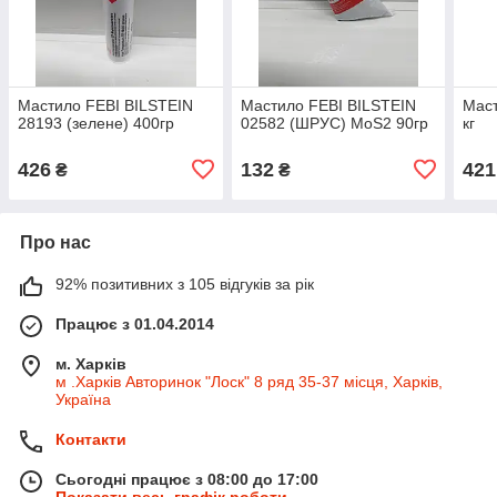
Мастило FEBI BILSTEIN
Мастило FEBI BILSTEIN
Мас
28193 (зелене) 400гр
02582 (ШРУС) MoS2 90гр
кг
426
132
421
₴
₴
Про нас
92% позитивних з 105 відгуків за рік
Працює з 01.04.2014
м. Харків
м .Харків Авторинок "Лоск" 8 ряд 35-37 місця, Харків,
Україна
Контакти
Сьогодні працює з 08:00 до 17:00
Показати весь графік роботи