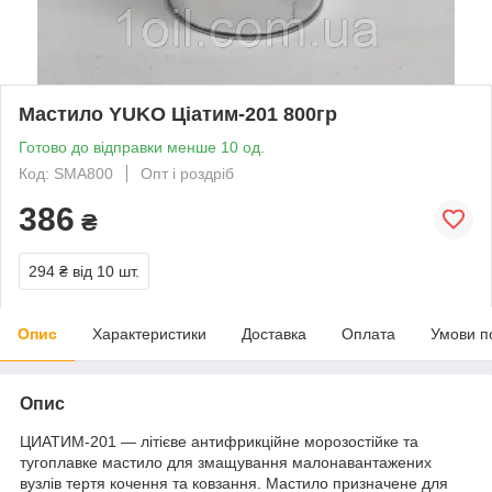
Мастило YUKO Ціатим-201 800гр
Готово до відправки менше 10 од.
Код: SMA800
Опт і роздріб
386
₴
294 ₴
від 10 шт.
Опис
Характеристики
Доставка
Оплата
Умови п
Опис
ЦИАТИМ-201 — літієве антифрикційне морозостійке та
тугоплавке мастило для змащування малонавантажених
вузлів тертя кочення та ковзання. Мастило призначене для