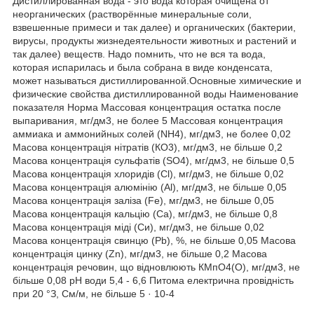
Дистиллированная вода - это вода которая очищена от
неорганических (растворённые минеральные соли,
взвешенные примеси и так далее) и органических (бактерии,
вирусы, продукты жизнедеятельности животных и растений и
так далее) веществ. Надо помнить, что не вся та вода,
которая испарилась и была собрана в виде конденсата,
может называться дистиллированной.Основные химические и
физические свойства дистиллированной воды Наименование
показателя Норма Массовая концентрация остатка после
выпаривания, мг/дм3, не более 5 Массовая концентрация
аммиака и аммонийных солей (NH4), мг/дм3, не более 0,02
Масова концентрація нітратів (КО3), мг/дм3, не більше 0,2
Масова концентрація сульфатів (SO4), мг/дм3, не більше 0,5
Масова концентрація хлоридів (Сl), мг/дм3, не більше 0,02
Масова концентрація алюмінію (Аl), мг/дм3, не більше 0,05
Масова концентрація заліза (Fe), мг/дм3, не більше 0,05
Масова концентрація кальцію (Са), мг/дм3, не більше 0,8
Масова концентрація міді (Си), мг/дм3, не більше 0,02
Масова концентрація свинцю (Рb), %, не більше 0,05 Масова
концентрація цинку (Zn), мг/дм3, не більше 0,2 Масова
концентрація речовин, що відновлюють КМпО4(O), мг/дм3, не
більше 0,08 рН води 5,4 - 6,6 Питома електрична провідність
при 20 °З, См/м, не більше 5 · 10-4