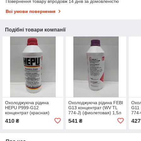
Повернення товару впродовж 14 днів за домовленістю
Всі умови повернення
Подібні товари компанії
Охолоджуюча рідина
Охолоджуюча рідина FEBI
Охол
HEPU P999-G12
G13 концентрат (WV TL
G11 
концентрат (красная)
774-J) (фиолетовая) 1,5л
774-
-80°C 1.5л
38200
зеле
410
541
427
₴
₴