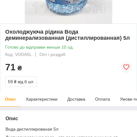
Охолоджуюча рідина Вода
деминерализованная (дистиллированная) 5л
Готово до відправки менше 10 од.
Код: VODA5L
Опт і роздріб
71
₴
59 ₴
від 6 шт.
Опис
Характеристики
Доставка
Оплата
Умови п
Опис
Вода дистиллированая 5л