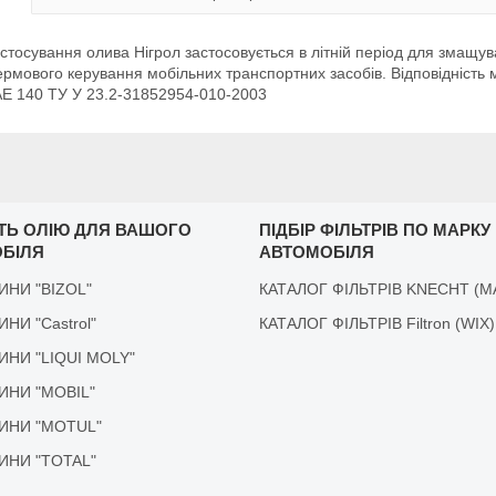
стосування олива Нігрол застосовується в літній період для змащува
 кермового керування мобільних транспортних засобів. Відповідніс
SAE 140 ТУ У 23.2-31852954-010-2003
ІТЬ ОЛІЮ ДЛЯ ВАШОГО
ПІДБІР ФІЛЬТРІВ ПО МАРКУ
БІЛЯ
АВТОМОБІЛЯ
ДИНИ "BIZOL"
КАТАЛОГ ФІЛЬТРІВ KNECHT (M
ДИНИ "Castrol"
КАТАЛОГ ФІЛЬТРІВ Filtron (WIX)
ІДИНИ "LIQUI MOLY"
ІДИНИ "MOBIL"
ІДИНИ "MOTUL"
ІДИНИ "TOTAL"