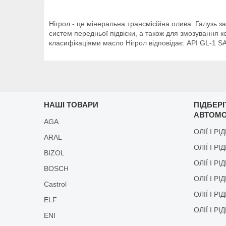
Нігрол - це мінеральна трансмісійна олива. Галузь за
систем передньої підвіски, а також для змозування
класифікаціями масло Нігрол відповідає: API GL-1 
НАШІ ТОВАРИ
ПІДБЕР
АВТОМО
AGA
ОЛІЇ І РІ
ARAL
ОЛІЇ І РІ
BIZOL
ОЛІЇ І Р
BOSCH
ОЛІЇ І Р
Castrol
ОЛІЇ І Р
ELF
ОЛІЇ І Р
ENI