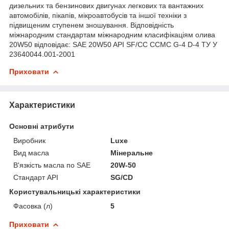
дизельних та бензинових двигунах легкових та вантажних
автомобілів, пікапів, мікроавтобусів та іншої техніки з
підвищеним ступенем зношування. Відповідність
міжнародним стандартам міжнародним класифікаціям олива
20W50 відповідає: SAE 20W50 API SF/СС CCMC G-4 D-4 ТУ У
23640044.001-2001
Приховати
Характеристики
Основні атрибути
Виробник
Luxe
Вид масла
Мінеральне
В'язкість масла по SAE
20W-50
Стандарт API
SG/CD
Користувальницькі характеристики
Фасовка (л)
5
Приховати