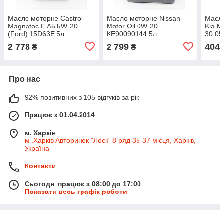
Масло моторне Castrol
Масло моторне Nissan
Масл
Magnatec E A5 5W-20
Motor Oil 0W-20
Kia 
(Ford) 15D63E 5л
KE90090144 5л
30 0
2 778
2 799
404
₴
₴
Про нас
92% позитивних з 105 відгуків за рік
Працює з 01.04.2014
м. Харків
м .Харків Авторинок "Лоск" 8 ряд 35-37 місця, Харків,
Україна
Контакти
Сьогодні працює з 08:00 до 17:00
Показати весь графік роботи