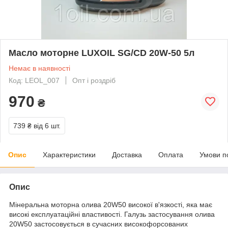
Масло моторне LUXOIL SG/CD 20W-50 5л
Немає в наявності
Код: LEOL_007
Опт і роздріб
970
₴
739 ₴
від 6 шт.
Опис
Характеристики
Доставка
Оплата
Умови п
Опис
Мінеральна моторна олива 20W50 високої в'язкості, яка має
високі експлуатаційні властивості. Галузь застосування олива
20W50 застосовується в сучасних високофорсованих