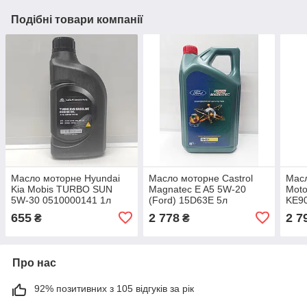
Подібні товари компанії
Масло моторне Hyundai
Масло моторне Castrol
Масл
Kia Mobis TURBO SUN
Magnatec E A5 5W-20
Moto
5W-30 0510000141 1л
(Ford) 15D63E 5л
KE9
655
2 778
2 7
₴
₴
Про нас
92% позитивних з 105 відгуків за рік