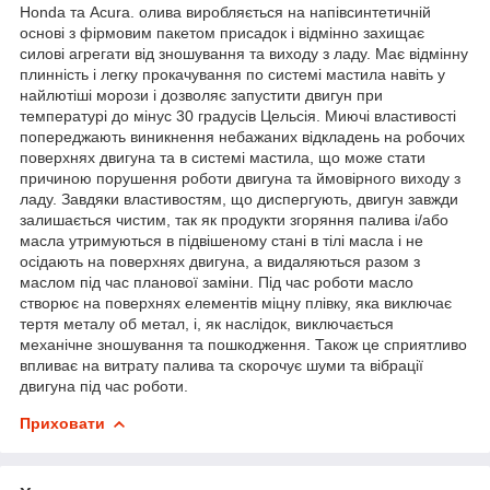
Honda та Acura. олива виробляється на напівсинтетичній
основі з фірмовим пакетом присадок і відмінно захищає
силові агрегати від зношування та виходу з ладу. Має відмінну
плинність і легку прокачування по системі мастила навіть у
найлютіші морози і дозволяє запустити двигун при
температурі до мінус 30 градусів Цельсія. Миючі властивості
попереджають виникнення небажаних відкладень на робочих
поверхнях двигуна та в системі мастила, що може стати
причиною порушення роботи двигуна та ймовірного виходу з
ладу. Завдяки властивостям, що диспергують, двигун завжди
залишається чистим, так як продукти згоряння палива і/або
масла утримуються в підвішеному стані в тілі масла і не
осідають на поверхнях двигуна, а видаляються разом з
маслом під час планової заміни. Під час роботи масло
створює на поверхнях елементів міцну плівку, яка виключає
тертя металу об метал, і, як наслідок, виключається
механічне зношування та пошкодження. Також це сприятливо
впливає на витрату палива та скорочує шуми та вібрації
двигуна під час роботи.
Приховати