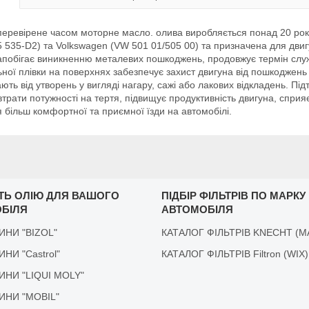
еревірене часом моторне масло. олива виробляється понад 20 років
5 535-D2) та Volkswagen (VW 501 01/505 00) та призначена для двиг
 запобігає виникненню металевих пошкоджень, продовжує термін слу
ної плівки на поверхнях забезпечує захист двигуна від пошкоджень 
ють від утворень у вигляді нагару, сажі або лакових відкладень. Пі
трати потужності на тертя, підвищує продуктивність двигуна, спри
 більш комфортної та приємної їзди на автомобілі.
ІТЬ ОЛІЮ ДЛЯ ВАШОГО
ПІДБІР ФІЛЬТРІВ ПО МАРКУ
БІЛЯ
АВТОМОБІЛЯ
ДИНИ "BIZOL"
КАТАЛОГ ФІЛЬТРІВ KNECHT (M
ДИНИ "Castrol"
КАТАЛОГ ФІЛЬТРІВ Filtron (WIX)
ІДИНИ "LIQUI MOLY"
ІДИНИ "MOBIL"