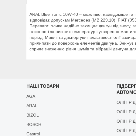
ARAL BlueTronic 10W-40 – можливо, найвідоміше та п
відповідає допускам Mercedes (MB 229.10), FIAT (95
Переваги: олива надійно захищає двигун від зносу,
плинності за низьких температур і утворення мастиль
період. Миючі та диспергуючі властивості олії захища
прилипати до поверхонь елементів двигуна. Знижує в
сприяє зниженню рівня шумів та вібрацій двигуна для
НАШІ ТОВАРИ
ПІДБЕР
АВТОМО
AGA
ОЛІЇ І РІ
ARAL
ОЛІЇ І РІ
BIZOL
ОЛІЇ І Р
BOSCH
ОЛІЇ І Р
Castrol