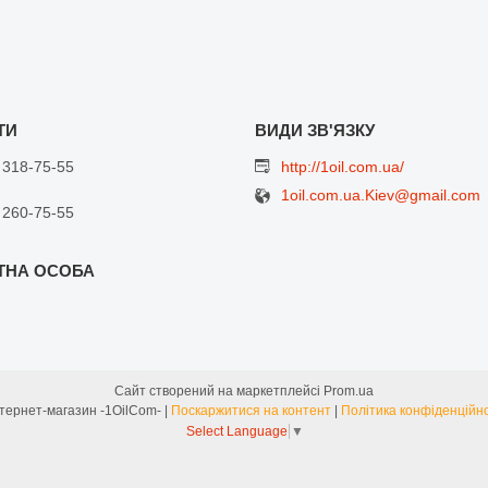
 318-75-55
http://1oil.com.ua/
1oil.com.ua.Kiev@gmail.com
 260-75-55
Сайт створений на маркетплейсі
Prom.ua
Интернет-магазин -1OilCom- |
Поскаржитися на контент
|
Політика конфіденційно
Select Language
▼