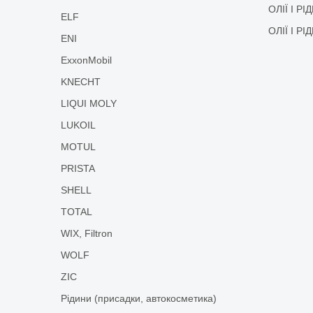
ОЛІЇ І Р
ELF
ОЛІЇ І Р
ENI
ExxonMobil
KNECHT
LIQUI MOLY
LUKOIL
MOTUL
PRISTA
SHELL
TOTAL
WIX, Filtron
WOLF
ZIC
Рідини (присадки, автокосметика)