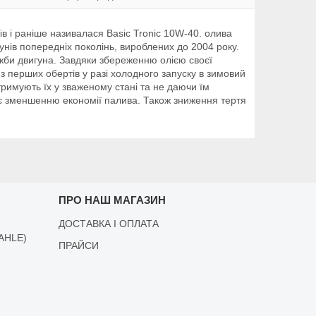
 і раніше називалася Basic Tronic 10W-40. олива
унів попередніх поколінь, вироблених до 2004 року.
жби двигуна. Завдяки збереженню олією своєї
з перших обертів у разі холодного запуску в зимовий
дтримують їх у зваженому стані та не даючи їм
яє зменшенню економії палива. Також зниження тертя
ПРО НАШ МАГАЗИН
ДОСТАВКА І ОПЛАТА
AHLE)
ПРАЙСИ