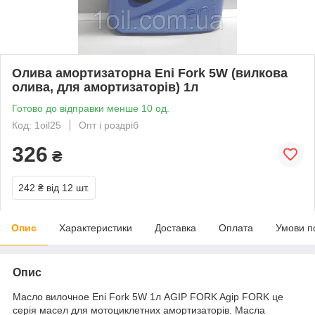
Олива амортизаторна Eni Fork 5W (вилкова
олива, для амортизаторів) 1л
Готово до відправки менше 10 од.
Код: 1oil25
Опт і роздріб
326
₴
242 ₴
від 12 шт.
Опис
Характеристики
Доставка
Оплата
Умови п
Опис
Масло вилочное Eni Fork 5W 1л AGIP FORK Agip FORK це
серія масел для мотоциклетних амортизаторів. Масла