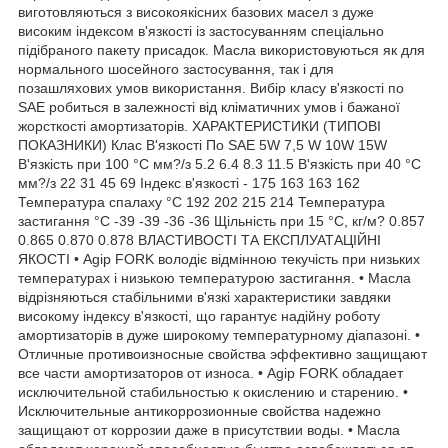
виготовляються з високоякісних базових масел з дуже
високим індексом в'язкості із застосуванням спеціально
підібраного пакету присадок. Масла використовуються як для
нормального шосейного застосування, так і для
позашляхових умов використання. Вибір класу в'язкості по
SAE робиться в залежності від кліматичних умов і бажаної
жорсткості амортизаторів. ХАРАКТЕРИСТИКИ (ТИПОВІ
ПОКАЗНИКИ) Клас В'язкості По SAE 5W 7,5 W 10W 15W
В'язкість при 100 °C мм?/з 5.2 6.4 8.3 11.5 В'язкість при 40 °C
мм?/з 22 31 45 69 Індекс в'язкості - 175 163 163 162
Температура спалаху °C 192 202 215 214 Температура
застигання °C -39 -39 -36 -36 Щільність при 15 °C, кг/м? 0.857
0.865 0.870 0.878 ВЛАСТИВОСТІ ТА ЕКСПЛУАТАЦІЙНІ
ЯКОСТІ • Agip FORK володіє відмінною текучість при низьких
температурах і низькою температурою застигання. • Масла
відрізняються стабільними в'язкі характеристики завдяки
високому індексу в'язкості, що гарантує надійну роботу
амортизаторів в дуже широкому температурному діапазоні. •
Отличные противоизносные свойства эффективно защищают
все части амортизаторов от износа. • Agip FORK обладает
исключительной стабильностью к окислению и старению. •
Исключительные антикоррозионные свойства надежно
защищают от коррозии даже в присутствии воды. • Масла