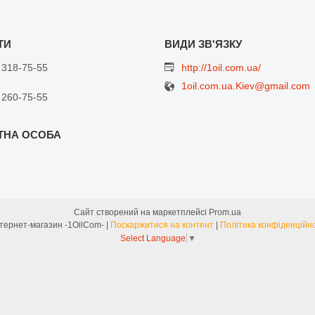
 318-75-55
http://1oil.com.ua/
1oil.com.ua.Kiev@gmail.com
 260-75-55
Сайт створений на маркетплейсі
Prom.ua
Интернет-магазин -1OilCom- |
Поскаржитися на контент
|
Політика конфіденційно
Select Language
▼