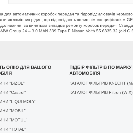
а для автоматичних коробок передач та гідропідсилювачів кермово
увати як замінник рідин, що відповідають колишнім специфікація
е доливання, за винятком випадків ремонту коробок передач. Станд
Group 24 – 3.0 MAN 339 Type F Nissan Voith 55.6335.32 (old G 6
ІТЬ ОЛІЮ ДЛЯ ВАШОГО
ПІДБІР ФІЛЬТРІВ ПО МАРКУ
БІЛЯ
АВТОМОБІЛЯ
ДИНИ "BIZOL"
КАТАЛОГ ФІЛЬТРІВ KNECHT (M
ДИНИ "Castrol"
КАТАЛОГ ФІЛЬТРІВ Filtron (WIX)
ІДИНИ "LIQUI MOLY"
ІДИНИ "MOBIL"
ІДИНИ "MOTUL"
ІДИНИ "TOTAL"