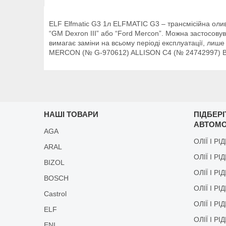
ELF Elfmatic G3 1л ELFMATIC G3 – трансмісійна олив
“GM Dexron III” або “Ford Mercon”. Можна застосов
вимагає заміни на всьому періоді експлуатації, лиш
MERCON (№ G-970612) ALLISON C4 (№ 24742997) BMW 
НАШІ ТОВАРИ
ПІДБЕР
АВТОМО
AGA
ОЛІЇ І РІ
ARAL
ОЛІЇ І РІ
BIZOL
ОЛІЇ І Р
BOSCH
ОЛІЇ І Р
Castrol
ОЛІЇ І Р
ELF
ОЛІЇ І Р
ENI