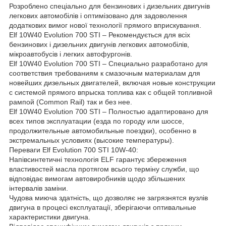
Розроблено спеціально для бензинових і дизельних двигунів
легкових автомобілів і оптимізовано для задоволення
додаткових вимог нової технології прямого вприскування.
Elf 10W40 Evolution 700 STI – Рекомендується для всіх
бензинових і дизельних двигунів легкових автомобілів,
мікроавтобусів і легких автофургонів.
Elf 10W40 Evolution 700 STI – Специально разработано для
соответствия требованиям к смазочным материалам для
новейших дизельных двигателей, включая новые конструкции
c системой прямого впрыска топлива как с общей топливной
рампой (Common Rail) так и без нее.
Elf 10W40 Evolution 700 STI – Полностью адаптировано для
всех типов эксплуатации (езда по городу или шоссе,
продолжительные автомобильные поездки), особенно в
экстремальных условиях (высокие температуры).
Переваги Elf Evolution 700 STI 10W-40:
Напівсинтетичні технологія ELF гарантує збереження
властивостей масла протягом всього терміну служби, що
відповідає вимогам автовиробників щодо збільшених
інтервалів заміни.
Чудова миюча здатність, що дозволяє не загрязнятся вузлів
двигуна в процесі експлуатації, зберігаючи оптивальные
характеристики двигуна.