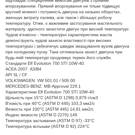
Відповідає специфічним вимогам двигунів з прямим
впорскуванням. Прямий впорскування не тільки підвищує
крутний момент і потужність двигуна на низьких оборотах,
зменшує витрату палива, але також і збільшує робочу
температуру. Отже, є важливим застосування мастильного
матеріалу, здатного захистити двигун при високій температурі.
Чудові в'язкісно - температурні характеристики масла
демонструють чудові захисні властивості при високих
температурах і забезпечує швидке змащування вузлів двигуна
при холодному пуску. Така оптимальна захист двигуна при
будь-якій температурі продовжує термін його служби.
Стандарти Elf Evolution 700 STI 10W-40:
АСЕА 2007: A3/B4
API SL / CF
VOLKSWAGEN: VW 501.01 / 505.00
MERCEDES-BENZ: MB-Approval 229.1
Характеристики Elf Evolution 700 STI 10W-40:
Щільність при 15°C (ASTM D 1298) 0,879 г/см3
В'язкість при 40°C (ASTM D 445) 103,3 мм2/с
Вязкость при 100°C (ASTM 445) 14,81 мм2/с
Индекс вязкости (ASTM D 2270) 149
Температура застывания (ASTM D 97) -33°C
Температура вспышки (ASTM D 92) 224°C