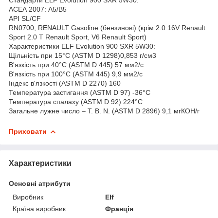
АСЕА 2007: А5/В5
API SL/CF
RN0700, RENAULT Gasoline (бензинові) (крім 2.0 16V Renault
Sport 2.0 T Renault Sport, V6 Renault Sport)
Характеристики ELF Evolution 900 SXR 5W30:
Щільність при 15°C (ASTM D 1298)0,853 г/см3
В'язкість при 40°C (ASTM D 445) 57 мм2/с
В'язкість при 100°C (ASTM 445) 9,9 мм2/с
Індекс в'язкості (ASTM D 2270) 160
Температура застигання (ASTM D 97) -36°C
Температура спалаху (ASTM D 92) 224°C
Загальне лужне число – T. B. N. (ASTM D 2896) 9,1 мгКОН/г
Приховати
Характеристики
Основні атрибути
Виробник
Elf
Країна виробник
Франція