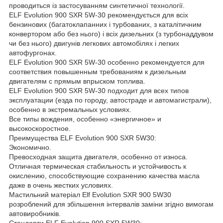
проводиться із застосуванням синтетичної технології.
ELF Evolution 900 SXR 5W-30 рекомендується для всіх
бензинових (багатоклапанних і турбованих, з каталітичним
конвертором або без нього) і всіх дизельних (з турбонаддувом
чи без нього) двигунів легкових автомобілях і легких
автофургонах.
ELF Evolution 900 SXR 5W-30 особенно рекомендуется для
соответствия повышенным требованиям к дизельным
двигателям с прямым впрыском топлива.
ELF Evolution 900 SXR 5W-30 подходит для всех типов
эксплуатации (езда по городу, автостраде и автомагистрали),
особенно в экстремальных условиях.
Все типы вождения, особенно «энергичное» и
высокоскоростное.
Преимущества ELF Evolution 900 SXR 5W30:
Экономично.
Превосходная защита двигателя, особенно от износа.
Отличная термическая стабильность и устойчивость к
окислению, способствующие сохранению качества масла
даже в очень жестких условиях.
Мастильний матеріал Elf Evolution SXR 900 5W30
розроблений для збільшення інтервалів заміни згідно вимогам
автовиробників.
Стандарти ELF Evolution 900 SXR 5W30: