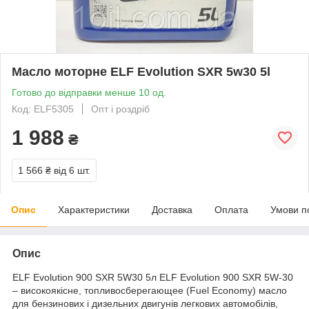
Масло моторне ELF Evolution SXR 5w30 5l
Готово до відправки менше 10 од.
Код: ELF5305
Опт і роздріб
1 988
₴
1 566 ₴
від 6 шт.
Опис
Характеристики
Доставка
Оплата
Умови п
Опис
ELF Evolution 900 SXR 5W30 5л ELF Evolution 900 SXR 5W-30
– високоякісне, топливосберегающее (Fuel Economy) масло
для бензинових і дизельних двигунів легкових автомобілів,