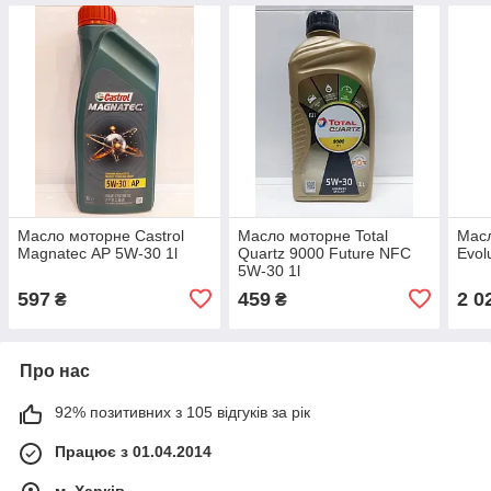
Масло моторне Castrol
Масло моторне Total
Мас
Magnatec АР 5W-30 1l
Quartz 9000 Future NFC
Evol
5W-30 1l
597
459
2 0
₴
₴
Про нас
92% позитивних з 105 відгуків за рік
Працює з 01.04.2014
м. Харків