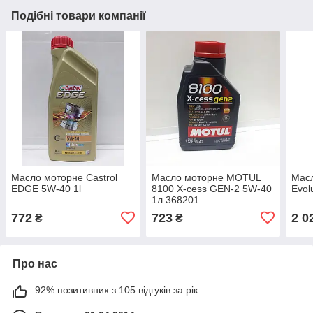
Подібні товари компанії
Масло моторне Castrol
Масло моторне MOTUL
Мас
EDGE 5W-40 1l
8100 X-cess GEN-2 5W-40
Evol
1л 368201
772
723
2 0
₴
₴
Про нас
92% позитивних з 105 відгуків за рік