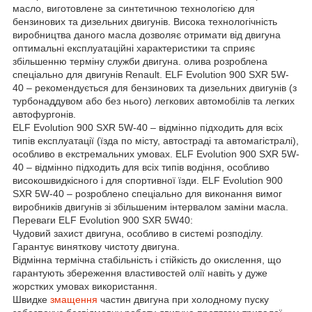
масло, виготовлене за синтетичною технологією для
бензинових та дизельних двигунів. Висока технологічність
виробництва даного масла дозволяє отримати від двигуна
оптимальні експлуатаційні характеристики та сприяє
збільшенню терміну служби двигуна. олива розроблена
спеціально для двигунів Renault. ELF Evolution 900 SXR 5W-
40 – рекомендується для бензинових та дизельних двигунів (з
турбонаддувом або без нього) легкових автомобілів та легких
автофургонів.
ELF Evolution 900 SXR 5W-40 – відмінно підходить для всіх
типів експлуатації (їзда по місту, автостраді та автомагістралі),
особливо в екстремальних умовах. ELF Evolution 900 SXR 5W-
40 – відмінно підходить для всіх типів водіння, особливо
високошвидкісного і для спортивної їзди. ELF Evolution 900
SXR 5W-40 – розроблено спеціально для виконання вимог
виробників двигунів зі збільшеним інтервалом заміни масла.
Переваги ELF Evolution 900 SXR 5W40:
Чудовий захист двигуна, особливо в системі розподілу.
Гарантує виняткову чистоту двигуна.
Відмінна термічна стабільність і стійкість до окислення, що
гарантують збереження властивостей олії навіть у дуже
жорстких умовах використання.
Швидке
змащення
частин двигуна при холодному пуску