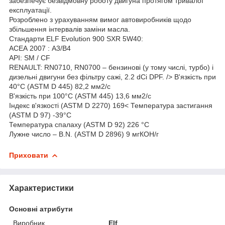
забезпечує безвідмовну роботу двигуна протягом тривалої
експлуатації.
Розроблено з урахуванням вимог автовиробників щодо
збільшення інтервалів заміни масла.
Стандарти ELF Evolution 900 SXR 5W40:
АСЕА 2007 : А3/В4
API: SM / CF
RENAULT: RN0710, RN0700 – бензинові (у тому числі, турбо) і
дизельні двигуни без фільтру сажі, 2.2 dCi DPF. /> В'язкість при
40°C (ASTM D 445) 82,2 мм2/с
В'язкість при 100°C (ASTM 445) 13,6 мм2/с
Індекс в'язкості (ASTM D 2270) 169< Температура застигання
(ASTM D 97) -39°C
Температура спалаху (ASTM D 92) 226 °C
Лужне число – B.N. (ASTM D 2896) 9 мгКОН/г
Приховати
Характеристики
Основні атрибути
Виробник
Elf