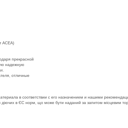
т ACEA)
годаря прекрасной
ную надежную
х.
ателя, отличные
риала в соответствии с его назначением и нашими рекомендация
ми діючих в ЄС норм, що може бути наданий за запитом місцевим то