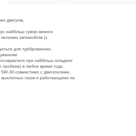
их двигунів,
 найбільш суворі вимоги
легкових автомобілів (з
ться для турбірованних,
куванням.
совуватися при найбільш складних
о пробкам) в любое время года.
W-30 совместимо с двигателями,
 выхлопных газов и работающими на