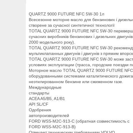
QUARTZ 9000 FUTURE NFC 5W-30 1л
Всесезонне моторне масло для бензинових і дизельн
створене за сучасної синтетичної технології
TOTAL QUARTZ 9000 FUTURE NFC 5W-30 перевершує
сучасних виробників бензинових і дизельних двигунів 
2000 модельного року).
TOTAL QUARTZ 9000 FUTURE NFC 5W-30 рекомендує
мультиклапанных двигунів і двигунів з прямим впорс
TOTAL QUARTZ 9000 FUTURE NFC 5W-30 може засто
условиях эксплуатации (трасса, городские поездки п
Моторное масло TOTAL QUARTZ 9000 FUTURE NFC 5
оборудованными системами каталитического дожига
неэтилированном бензине или сжиженном газе.
Международные
стандарты
ACEA A5/B5, A1/B1
API SL/CF
Одобрения
автопроизводителей
FORD WSS-M2C-913-C (обратная совместимость с
FORD WSS-M2C-913-B)
Отвечает техническим требованиям VOLVO