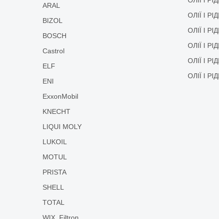
ARAL
ОЛІЇ І РІ
BIZOL
ОЛІЇ І Р
BOSCH
ОЛІЇ І Р
Castrol
ОЛІЇ І Р
ELF
ОЛІЇ І Р
ENI
ExxonMobil
KNECHT
LIQUI MOLY
LUKOIL
MOTUL
PRISTA
SHELL
TOTAL
WIX, Filtron