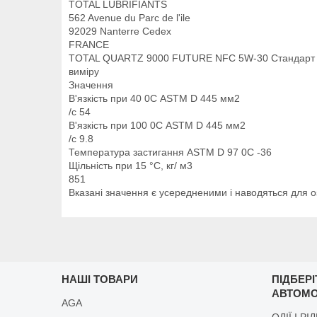
TOTAL LUBRIFIANTS
562 Avenue du Parc de l'ile
92029 Nanterre Cedex
FRANCE
TOTAL QUARTZ 9000 FUTURE NFC 5W-30 Стандарт 
виміру
Значення
В'язкість при 40 0С ASTM D 445 мм2
/с 54
В'язкість при 100 0С ASTM D 445 мм2
/с 9.8
Температура застигання ASTM D 97 0С -36
Щільність при 15 °C, кг/ м3
851
Вказані значення є усередненими і наводяться для
НАШІ ТОВАРИ
ПІДБЕР
АВТОМО
AGA
ОЛІЇ І РІ