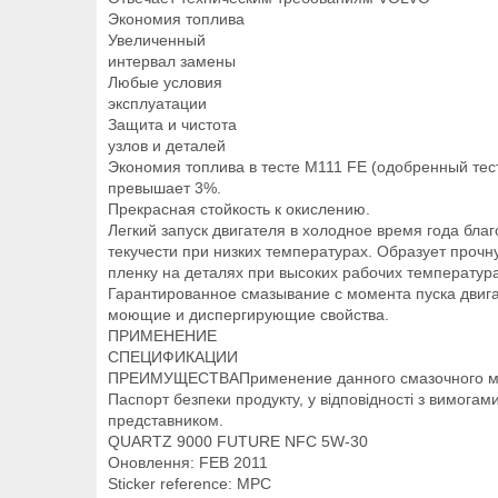
Экономия топлива
Увеличенный
интервал замены
Любые условия
эксплуатации
Защита и чистота
узлов и деталей
Экономия топлива в тесте M111 FE (одобренный тес
превышает 3%.
Прекрасная стойкость к окислению.
Легкий запуск двигателя в холодное время года бла
текучести при низких температурах. Образует проч
пленку на деталях при высоких рабочих температура
Гарантированное смазывание с момента пуска двиг
моющие и диспергирующие свойства.
ПРИМЕНЕНИЕ
СПЕЦИФИКАЦИИ
ПРЕИМУЩЕСТВАПрименение данного смазочного мате
Паспорт безпеки продукту, у відповідності з вимога
представником.
QUARTZ 9000 FUTURE NFC 5W-30
Оновлення: FEB 2011
Sticker reference: MPC