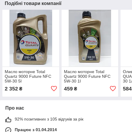
Подібні товари компанії
Масло моторне Total
Масло моторне Total
Оли
Quartz 9000 Future NFC
Quartz 9000 Future NFC
QUA
5W-30 5l
5W-30 1l
30 1
2 352
459
584
₴
₴
Про нас
92% позитивних з 105 відгуків за рік
Працює з 01.04.2014