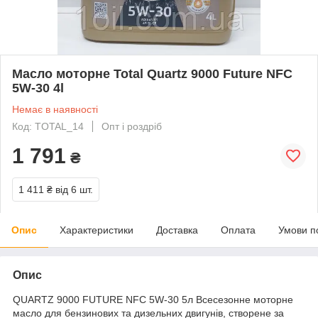
Масло моторне Total Quartz 9000 Future NFC
5W-30 4l
Немає в наявності
Код: TOTAL_14
Опт і роздріб
1 791
₴
1 411 ₴
від 6 шт.
Опис
Характеристики
Доставка
Оплата
Умови п
Опис
QUARTZ 9000 FUTURE NFC 5W-30 5л Всесезонне моторне
масло для бензинових та дизельних двигунів, створене за