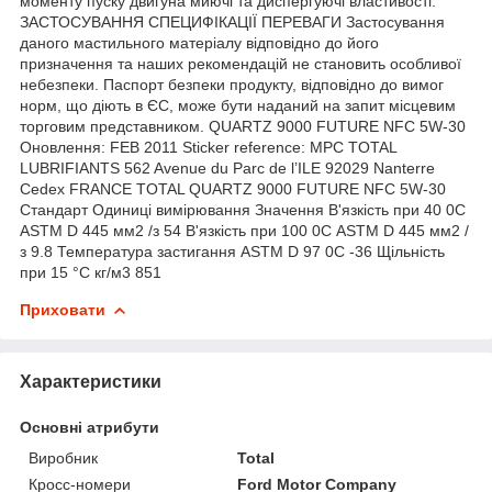
моменту пуску двигуна миючі та диспергуючі властивості.
ЗАСТОСУВАННЯ СПЕЦИФІКАЦІЇ ПЕРЕВАГИ Застосування
даного мастильного матеріалу відповідно до його
призначення та наших рекомендацій не становить особливої
небезпеки. Паспорт безпеки продукту, відповідно до вимог
норм, що діють в ЄС, може бути наданий на запит місцевим
торговим представником. QUARTZ 9000 FUTURE NFC 5W-30
Оновлення: FEB 2011 Sticker reference: MPC TOTAL
LUBRIFIANTS 562 Avenue du Parc de l’ILE 92029 Nanterre
Cedex FRANCE TOTAL QUARTZ 9000 FUTURE NFC 5W-30
Стандарт Одиниці вимірювання Значення В'язкість при 40 0С
ASTM D 445 мм2 /з 54 В'язкість при 100 0С ASTM D 445 мм2 /
з 9.8 Температура застигання ASTM D 97 0С -36 Щільність
при 15 °C кг/м3 851
Приховати
Характеристики
Основні атрибути
Виробник
Total
Кросс-номери
Ford Motor Company