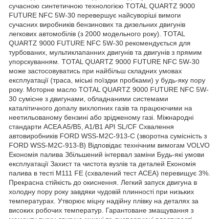
сучасною синтетичною технологією TOTAL QUARTZ 9000
FUTURE NFC 5W-30 перевершує найсуворіші вимоги
сучасних виробників бензинових та дизельних двигунів
легкових автомобілів (з 2000 модельного року). TOTAL
QUARTZ 9000 FUTURE NFC 5W-30 рекомендується для
турбованих, мультиклапанних двигунів та двигунів з прямим
упорскуванням. TOTAL QUARTZ 9000 FUTURE NFC 5W-30
може застосовуватись при найбільш складних умовах
експлуатації (траса, міські поїздки пробками) у будь-яку пору
року. Моторне масло TOTAL QUARTZ 9000 FUTURE NFC 5W-
30 сумісне з двигунами, обладнаними системами
каталітичного допалу вихлопних газів та працюючими на
неетильованому бензині або зрідженому газі. Міжнародні
стандарти ACEA A5/B5, A1/B1 API SL/CF Схвалення
автовиробників FORD WSS-M2C-913-C (зворотна сумісність з
FORD WSS-M2C-913-B) Відповідає технічним вимогам VOLVO
Економія палива Збільшений інтервал заміни Будь-які умови
експлуатації Захист та чистота вузлів та деталей Економія
палива в тесті M111 FE (схвалений тест ACEA) перевищує 3%.
Прекрасна стійкість до окиснення. Легкий запуск двигуна в
холодну пору року завдяки чудовій плинності при низьких
температурах. Утворює міцну надійну плівку на деталях за
високих робочих температур. Гарантоване змащування з