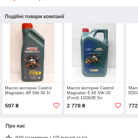
Подібні товари компанії
Масло моторне Castrol
Масло моторне Castrol
Масл
Magnatec АР 5W-30 1l
Magnatec E A5 5W-20
EDG
(Ford) 15D63E 5л
597
2 778
772
₴
₴
Про нас
92% позитивних з 105 відгуків за рік