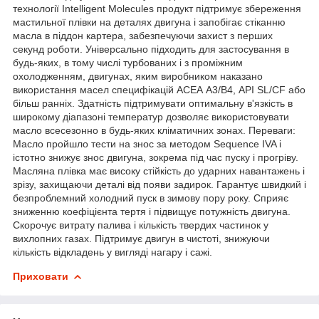
технології Intelligent Molecules продукт підтримує збереження
мастильної плівки на деталях двигуна і запобігає стіканню
масла в піддон картера, забезпечуючи захист з перших
секунд роботи. Універсально підходить для застосування в
будь-яких, в тому числі турбованих і з проміжним
охолодженням, двигунах, яким виробником наказано
використання масел специфікацій АСЕА А3/В4, API SL/CF або
більш ранніх. Здатність підтримувати оптимальну в'язкість в
широкому діапазоні температур дозволяє використовувати
масло всесезонно в будь-яких кліматичних зонах. Переваги:
Масло пройшло тести на знос за методом Sequence IVA і
істотно знижує знос двигуна, зокрема під час пуску і прогріву.
Масляна плівка має високу стійкість до ударних навантажень і
зрізу, захищаючи деталі від появи задирок. Гарантує швидкий і
безпроблемний холодний пуск в зимову пору року. Сприяє
зниженню коефіцієнта тертя і підвищує потужність двигуна.
Скорочує витрату палива і кількість твердих частинок у
вихлопних газах. Підтримує двигун в чистоті, знижуючи
кількість відкладень у вигляді нагару і сажі.
Приховати