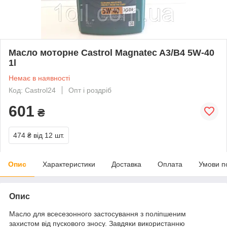
Масло моторне Castrol Magnatec A3/В4 5W-40
1l
Немає в наявності
Код: Castrol24
Опт і роздріб
601
₴
474 ₴
від 12 шт.
Опис
Характеристики
Доставка
Оплата
Умови п
Опис
Масло для всесезонного застосування з поліпшеним
захистом від пускового зносу. Завдяки використанню