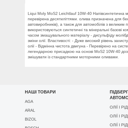
Liqui Moly MoS2 Leichtlauf 10W-40 Напівсинтетична м
перевірена десятиліттями. олива призначена для бенз
автовиробників), а також для автомобілів з великим п
використовуються синтетичні та мінеральні базові к
часом змащувального матеріалу - дисульфіду молібде
зміни олії. Властивості: - Дуже високий рівень захис
олії - Відмінна чистота двигуна - Перевірено на сис
легендарною присадкою на основі MoS2 10W-40 дозвол
змішувати із стандартними моторними оливами.
НАШІ ТОВАРИ
ПІДБЕР
АВТОМО
AGA
ОЛІЇ І РІ
ARAL
ОЛІЇ І РІ
BIZOL
ОЛІЇ І Р
BOSCH