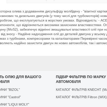
оторна олива з додаванням дисульфіду молібдену - "візитної картки"
инових та дизельних двигунів (у тому числі для турбомоторів) нови
робігом, що експлуатуються в жорстких умовах. Відповідність: - ACE
омпоненти, що відрізняються високими захисними властивостями. О
ну (MoS2), забезпечує відмінні змащувальні властивості олії при 
ту від зносу - Надійне надходження олії до деталей двигуна у всьом
темах з турбінами, компресорами та каталізаторами Перевірені часом
яють надійно захистити двигун як нових автомобілів, так і автомо
ІТЬ ОЛІЮ ДЛЯ ВАШОГО
ПІДБІР ФІЛЬТРІВ ПО МАРКУ
БІЛЯ
АВТОМОБІЛЯ
ДИНИ "BIZOL"
КАТАЛОГ ФІЛЬТРІВ KNECHT (M
ДИНИ "Castrol"
КАТАЛОГ ФІЛЬТРІВ Filtron (WIX)
ІДИНИ "LIQUI MOLY"