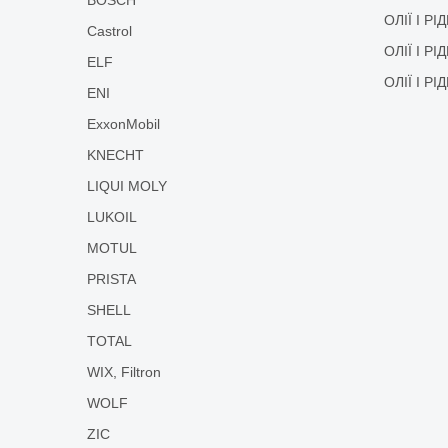
ОЛІЇ І Р
Castrol
ОЛІЇ І Р
ELF
ОЛІЇ І Р
ENI
ExxonMobil
KNECHT
LIQUI MOLY
LUKOIL
MOTUL
PRISTA
SHELL
TOTAL
WIX, Filtron
WOLF
ZIC