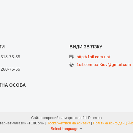
 318-75-55
http://1oil.com.ua/
1oil.com.ua.Kiev@gmail.com
 260-75-55
Сайт створений на маркетплейсі
Prom.ua
Интернет-магазин -1OilCom- |
Поскаржитися на контент
|
Політика конфіденційно
Select Language
▼