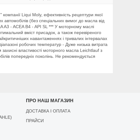
 компанії Liqui Moly, ефективність рецептури якої
х автомобілів (без спеціальних вимог до масла від
A A3 - ACEA B4 - API SL *** У моторному маслі
птимальний вміст присадок, а також перевіреного
найкритичніших навантаженнях і тривалих інтервалах
у діапазоні робочих температур - Дуже низька витрата
 захисні властивості моторного масла Leichtlauf з
білів попередніх поколінь. Не рекомендується
ПРО НАШ МАГАЗИН
ДОСТАВКА І ОПЛАТА
AHLE)
ПРАЙСИ