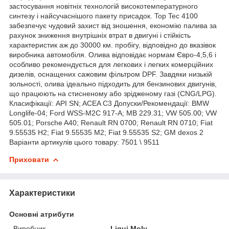
застосування новітніх технологій високотемпературного
синтезу і найсучаснішого пакету присадок. Top Tec 4100
забезпечує чудовий захист від зношення, економію палива за
рахунок зниження внутрішніх втрат в двигуні і стійкість
характеристик аж до 30000 км. пробігу, відповідно до вказівок
виробника автомобіля. Олива відповідає нормам Євро-4,5,6 і
особливо рекомендується для легкових і легких комерційних
дизелів, оснащених сажовим фільтром DPF. Завдяки низькій
зольності, олива ідеально підходить для бензинових двигунів,
що працюють на стисненому або зрідженому газі (CNG/LPG).
Класифікації: API SN; ACEA C3 Допуски/Рекомендації: BMW
Longlife-04; Ford WSS-M2C 917-A; MB 229.31; VW 505.00; VW
505.01; Porsche A40; Renault RN 0700; Renault RN 0710; Fiat
9.55535 H2; Fiat 9.55535 M2; Fiat 9.55535 S2; GM dexos 2
Варіанти артикулів цього товару: 7501 \ 9511
Приховати
Характеристики
Основні атрибути
Виробник
Liqui Moly