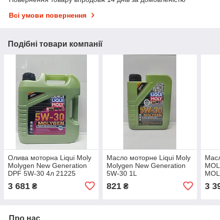
Всі умови повернення
Подібні товари компанії
Олива моторна Liqui Moly
Масло моторне Liqui Moly
Масл
Molygen New Generation
Molygen New Generation
MOL
DPF 5W-30 4л 21225
5W-30 1L
MOL
3 681
821
3 3
₴
₴
Про нас