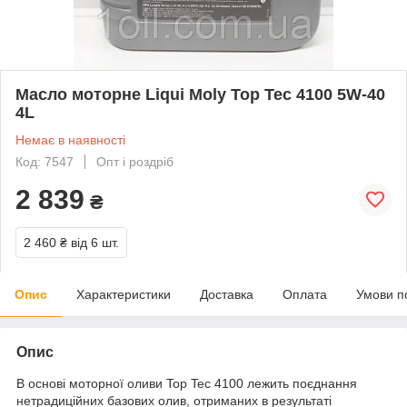
Масло моторне Liqui Moly Top Tec 4100 5W-40
4L
Немає в наявності
Код: 7547
Опт і роздріб
2 839
₴
2 460 ₴
від 6 шт.
Опис
Характеристики
Доставка
Оплата
Умови п
Опис
В основі моторної оливи Top Tec 4100 лежить поєднання
нетрадиційних базових олив, отриманих в результаті